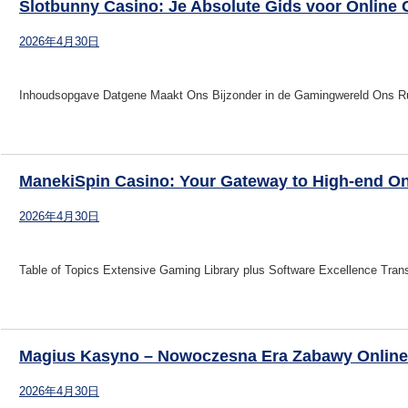
Slotbunny Casino: Je Absolute Gids voor Online
2026年4月30日
Inhoudsopgave Datgene Maakt Ons Bijzonder in de Gamingwereld Ons Ru
ManekiSpin Casino: Your Gateway to High-end 
2026年4月30日
Table of Topics Extensive Gaming Library plus Software Excellence Tra
Magius Kasyno – Nowoczesna Era Zabawy Online 
2026年4月30日