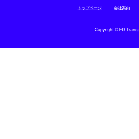
トップページ
会社案内
Copyright © FD Transpo