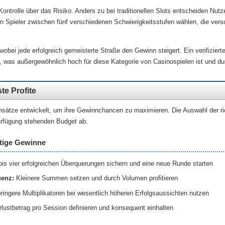
n Kontrolle über das Risiko. Anders zu bei traditionellen Slots entscheiden Nut
 Spieler zwischen fünf verschiedenen Schwierigkeitsstufen wählen, die versc
obei jede erfolgreich gemeisterte Straße den Gewinn steigert. Ein verifizie
was außergewöhnlich hoch für diese Kategorie von Casinospielen ist und durch
te Profite
nsätze entwickelt, um ihre Gewinnchancen zu maximieren. Die Auswahl der ri
Verfügung stehenden Budget ab.
ltige Gewinne
 bis vier erfolgreichen Überquerungen sichern und eine neue Runde starten
uenz:
Kleinere Summen setzen und durch Volumen profitieren
ingere Multiplikatoren bei wesentlich höheren Erfolgsaussichten nutzen
ustbetrag pro Session definieren und konsequent einhalten