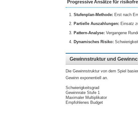
Progressive Ansätze für risikofr
Stufenplan-Methode:
Erst nach Err
Partielle Auszahlungen:
Einsatz zu
Pattern-Analyse:
Vergangene Runde
Dynamisches Risiko:
Schwierigkei
Gewinnstruktur und Gewinn
Die Gewinnstruktur von dem Spiel basie
Gewinn exponentiell an.
Schwierigkeitsgrad
Gewinnrate Stufe 1
Maximaler Multiplikator
Empfohlenes Budget