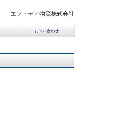
エフ・ディ物流株式会社
お問い合わせ