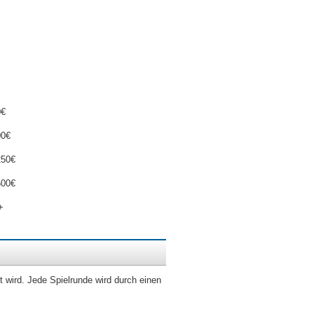
0€
00€
250€
500€
+
 wird. Jede Spielrunde wird durch einen