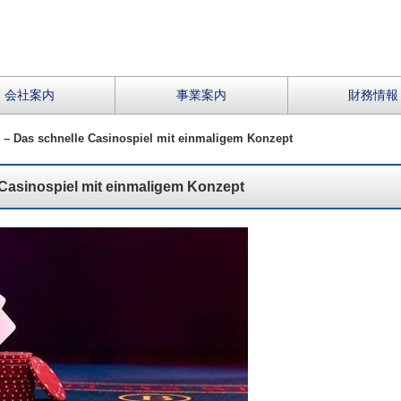
会社案内
事業案内
財務情報
 – Das schnelle Casinospiel mit einmaligem Konzept
Casinospiel mit einmaligem Konzept