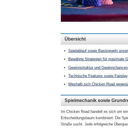
Übersicht
Spielablauf sowie Basisregeln unse
Bewährte Strategien für maximale 
Gewinnstruktur und Gewinnchancen
Technische Features sowie Fairplay
Weshalb sich Chicken Road gegen
Spielmechanik sowie Grundr
Im Chicken Road handelt es sich um ein i
Entscheidungsbaum kombiniert. Die Spiel
Straße sucht. Jede erfolgreiche Überqu