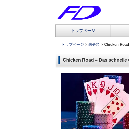
コ
トップページ
メインメニュー
ン
テ
トップページ
>
未分類
>
Chicken Road
ン
ツ
Chicken Road – Das schnelle 
へ
移
動