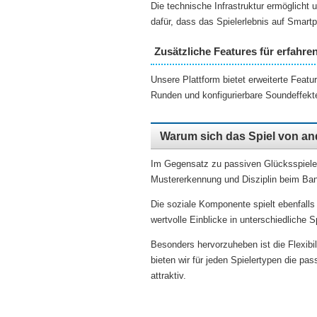
Die technische Infrastruktur ermöglicht
dafür, dass das Spielerlebnis auf Smartp
Zusätzliche Features für erfahren
Unsere Plattform bietet erweiterte Featur
Runden und konfigurierbare Soundeffekte. 
Warum sich das Spiel von an
Im Gegensatz zu passiven Glücksspielen 
Mustererkennung und Disziplin beim Ba
Die soziale Komponente spielt ebenfalls 
wertvolle Einblicke in unterschiedliche 
Besonders hervorzuheben ist die Flexibil
bieten wir für jeden Spielertypen die pa
attraktiv.