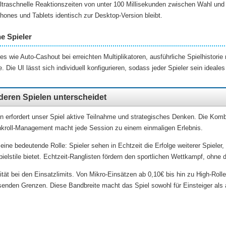
 ultraschnelle Reaktionszeiten von unter 100 Millisekunden zwischen Wahl und
hones und Tablets identisch zur Desktop-Version bleibt.
e Spieler
es wie Auto-Cashout bei erreichten Multiplikatoren, ausführliche Spielhistorie 
Die UI lässt sich individuell konfigurieren, sodass jeder Spieler sein ideales
deren Spielen unterscheidet
erfordert unser Spiel aktive Teilnahme und strategisches Denken. Die Kombin
nkroll-Management macht jede Session zu einem einmaligen Erlebnis.
eine bedeutende Rolle: Spieler sehen in Echtzeit die Erfolge weiterer Spieler
Spielstile bietet. Echtzeit-Ranglisten fördern den sportlichen Wettkampf, ohne
ität bei den Einsatzlimits. Von Mikro-Einsätzen ab 0,10€ bis hin zu High-Rolle
ssenden Grenzen. Diese Bandbreite macht das Spiel sowohl für Einsteiger als 