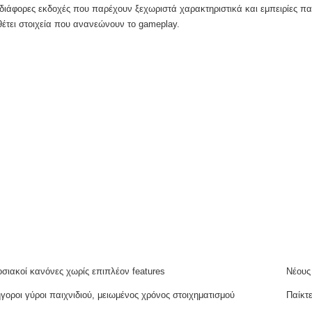
διάφορες εκδοχές που παρέχουν ξεχωριστά χαρακτηριστικά και εμπειρίες παι
έτει στοιχεία που ανανεώνουν το gameplay.
σιακοί κανόνες χωρίς επιπλέον features
Νέους 
γοροι γύροι παιχνιδιού, μειωμένος χρόνος στοιχηματισμού
Παίκτε