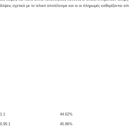
έψεις σχετικά με το τελικό αποτέλεσμα και οι οι πληρωμές καθορίζονται από
1:1
44.62%
0.95:1
45.86%