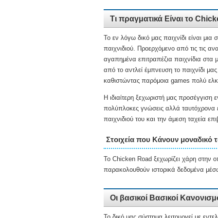
Τι πραγματικά Είναι το Chic
Το εν λόγω δικό μας παιχνίδι είναι μι
παιχνιδιού. Προερχόμενο από τις τις αν
αγαπημένα επιτραπέζια παιχνίδια στα μ
από το αντλεί έμπνευση το παιχνίδι μα
καθιστώντας παρόμοια games πολύ ελκυ
Η ιδιαίτερη ξεχωριστή μας προσέγγιση ε
πολύπλοκες γνώσεις αλλά ταυτόχρονα ε
παιχνιδιού του και την άμεση ταχεία ε
Στοιχεία που Κάνουν μοναδικό τ
Το Chicken Road ξεχωρίζει χάρη στην 
παρακολουθούν ιστορικά δεδομένα μέσω 
Οι βασικοί Βασικοί Κανονισμο
Το δικό μας σύστημα λειτουργεί με εντ