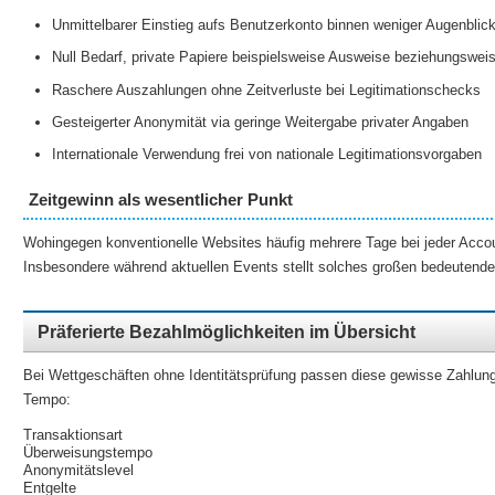
Unmittelbarer Einstieg aufs Benutzerkonto binnen weniger Augenbli
Null Bedarf, private Papiere beispielsweise Ausweise beziehungswei
Raschere Auszahlungen ohne Zeitverluste bei Legitimationschecks
Gesteigerter Anonymität via geringe Weitergabe privater Angaben
Internationale Verwendung frei von nationale Legitimationsvorgaben
Zeitgewinn als wesentlicher Punkt
Wohingegen konventionelle Websites häufig mehrere Tage bei jeder Acco
Insbesondere während aktuellen Events stellt solches großen bedeutende
Präferierte Bezahlmöglichkeiten im Übersicht
Bei Wettgeschäften ohne Identitätsprüfung passen diese gewisse Zahlung
Tempo:
Transaktionsart
Überweisungstempo
Anonymitätslevel
Entgelte