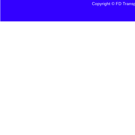
Copyright © FD Transpo