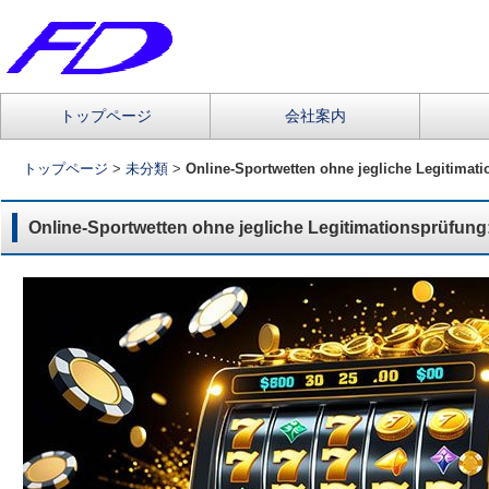
コ
トップページ
会社案内
メインメニュー
ン
テ
トップページ
>
未分類
>
Online-Sportwetten ohne jegliche Legitimati
ン
ツ
Online-Sportwetten ohne jegliche Legitimationsprüfung:
へ
移
動