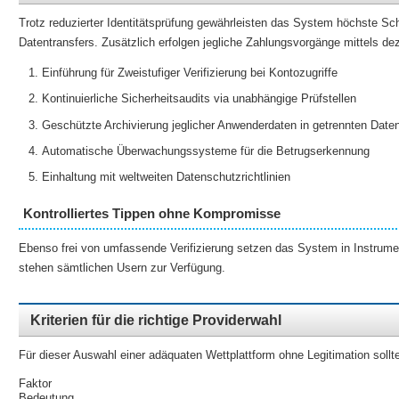
Trotz reduzierter Identitätsprüfung gewährleisten das System höchste Sc
Datentransfers. Zusätzlich erfolgen jegliche Zahlungsvorgänge mittels deze
Einführung für Zweistufiger Verifizierung bei Kontozugriffe
Kontinuierliche Sicherheitsaudits via unabhängige Prüfstellen
Geschützte Archivierung jeglicher Anwenderdaten in getrennten Date
Automatische Überwachungssysteme für die Betrugserkennung
Einhaltung mit weltweiten Datenschutzrichtlinien
Kontrolliertes Tippen ohne Kompromisse
Ebenso frei von umfassende Verifizierung setzen das System in Instrumen
stehen sämtlichen Usern zur Verfügung.
Kriterien für die richtige Providerwahl
Für dieser Auswahl einer adäquaten Wettplattform ohne Legitimation sollten
Faktor
Bedeutung