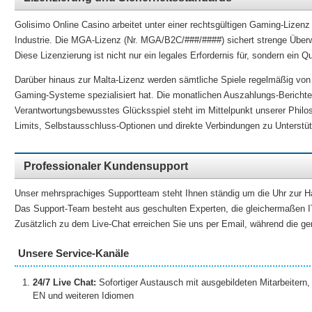
Golisimo Online Casino arbeitet unter einer rechtsgültigen Gaming-Lizen
Industrie. Die MGA-Lizenz (Nr. MGA/B2C/###/####) sichert strenge Überwa
Diese Lizenzierung ist nicht nur ein legales Erfordernis für, sondern ein Q
Darüber hinaus zur Malta-Lizenz werden sämtliche Spiele regelmäßig von e
Gaming-Systeme spezialisiert hat. Die monatlichen Auszahlungs-Berichte 
Verantwortungsbewusstes Glücksspiel steht im Mittelpunkt unserer Phil
Limits, Selbstausschluss-Optionen und direkte Verbindungen zu Unterstüt
Professionaler Kundensupport
Unser mehrsprachiges Supportteam steht Ihnen ständig um die Uhr zur Ha
Das Support-Team besteht aus geschulten Experten, die gleichermaßen IT
Zusätzlich zu dem Live-Chat erreichen Sie uns per Email, während die gem
Unsere Service-Kanäle
24/7 Live Chat:
Sofortiger Austausch mit ausgebildeten Mitarbeitern,
EN und weiteren Idiomen