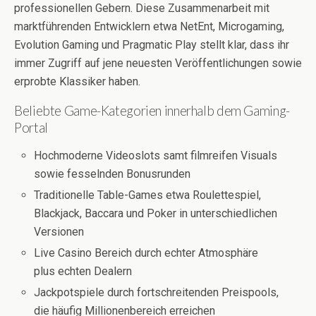
professionellen Gebern. Diese Zusammenarbeit mit
marktführenden Entwicklern etwa NetEnt, Microgaming,
Evolution Gaming und Pragmatic Play stellt klar, dass ihr
immer Zugriff auf jene neuesten Veröffentlichungen sowie
erprobte Klassiker haben.
Beliebte Game-Kategorien innerhalb dem Gaming-
Portal
Hochmoderne Videoslots samt filmreifen Visuals
sowie fesselnden Bonusrunden
Traditionelle Table-Games etwa Roulettespiel,
Blackjack, Baccara und Poker in unterschiedlichen
Versionen
Live Casino Bereich durch echter Atmosphäre
plus echten Dealern
Jackpotspiele durch fortschreitenden Preispools,
die häufig Millionenbereich erreichen