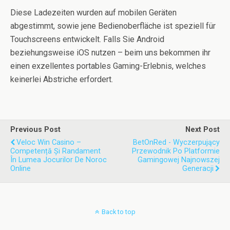
Diese Ladezeiten wurden auf mobilen Geräten
abgestimmt, sowie jene Bedienoberfläche ist speziell für
Touchscreens entwickelt. Falls Sie Android
beziehungsweise iOS nutzen – beim uns bekommen ihr
einen exzellentes portables Gaming-Erlebnis, welches
keinerlei Abstriche erfordert.
Previous Post
Next Post
Veloc Win Casino –
BetOnRed - Wyczerpujący
Competență Și Randament
Przewodnik Po Platformie
În Lumea Jocurilor De Noroc
Gamingowej Najnowszej
Online
Generacji
Back to top