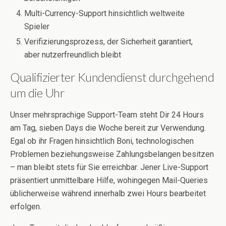
Multi-Currency-Support hinsichtlich weltweite
Spieler
Verifizierungsprozess, der Sicherheit garantiert,
aber nutzerfreundlich bleibt
Qualifizierter Kundendienst durchgehend
um die Uhr
Unser mehrsprachige Support-Team steht Dir 24 Hours
am Tag, sieben Days die Woche bereit zur Verwendung.
Egal ob ihr Fragen hinsichtlich Boni, technologischen
Problemen beziehungsweise Zahlungsbelangen besitzen
– man bleibt stets für Sie erreichbar. Jener Live-Support
präsentiert unmittelbare Hilfe, wohingegen Mail-Queries
üblicherweise während innerhalb zwei Hours bearbeitet
erfolgen.