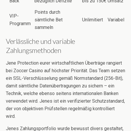
Back
bezüglich Defizite
bis zu 150€
Umsatz
Points durch
VIP-
sämtliche Bet
Unlimitiert
Variabel
Programm
sammeln
Verlässliche und variable
Zahlungsmethoden
Jene Protection eurer wirtschaftlichen Überträge rangiert
bei Zoccer Casino auf höchster Priorität. Das Team setzen
ein SSL-Verschlüsselung gemäß Normstandard (256-Bit),
damit sämtliche Datenübertragungen zu sichern – ein
Technik, welche ebenso seitens internationalen Banken
verwendet wird. Jenes ist ein verifizierter Schutzstandard,
der von objektiven Prüfstellen regelmäßig kontrolliert
wird.
Jenes Zahlungsportfolio wurde bewusst divers gestaltet,