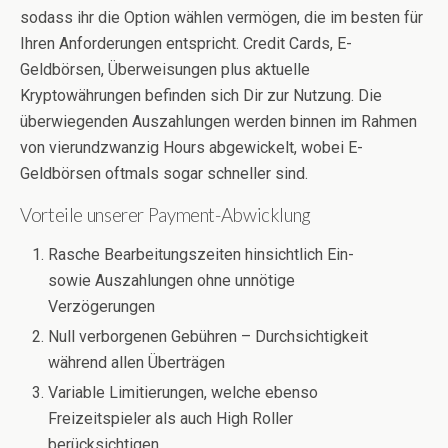
sodass ihr die Option wählen vermögen, die im besten für
Ihren Anforderungen entspricht. Credit Cards, E-
Geldbörsen, Überweisungen plus aktuelle
Kryptowährungen befinden sich Dir zur Nutzung. Die
überwiegenden Auszahlungen werden binnen im Rahmen
von vierundzwanzig Hours abgewickelt, wobei E-
Geldbörsen oftmals sogar schneller sind.
Vorteile unserer Payment-Abwicklung
Rasche Bearbeitungszeiten hinsichtlich Ein-
sowie Auszahlungen ohne unnötige
Verzögerungen
Null verborgenen Gebühren – Durchsichtigkeit
während allen Überträgen
Variable Limitierungen, welche ebenso
Freizeitspieler als auch High Roller
berücksichtigen