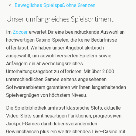
Bewegliches Spielspaß ohne Grenzen
Unser umfangreiches Spielsortiment
Im
Zoccer
erwartet Dir eine beeindruckende Auswahl an
hochwertigen Casino-Spielen, die keine Bedürfnisse
offenlässt. Wir haben unser Angebot akribisch
ausgewählt, um sowohl versierten Spielern sowie
Anfängern ein abwechslungsreiches
Unterhaltungsangebot zu offerieren. Mit über 2.000
unterschiedlichen Games seitens angesehenen
Softwareanbietern garantieren wir Ihnen langanhaltenden
Spielvergnügen von höchstem Niveau.
Die Spielbibliothek umfasst klassische Slots, aktuelle
Video-Slots samt neuartigen Funktionen, progressiven
Jackpot-Games durch lebensverändernden
Gewinnchancen plus ein weitreichendes Live-Casino mit