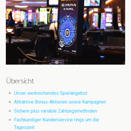
Übersicht
Unser weitreichendes Spielangebot
Attraktive Bonus-Aktionen sowie Kampagnen
Sichere plus variable Zahlungsmethoden
Fachkundiger Kundenservice rings um die
Tageszeit