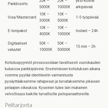
20€ –
20€ –
yksi-kolme
Pankkisiirto
5000€
10000€
arkipäivää
10€ –
10€ –
Visa/Mastercard
1-5 työpäivää
3000€
5000€
10€ –
10€ –
E-lompakot
Instant – 24h
4000€
10000€
Digitaaliset
50€ –
50€ –
15 min – 2h
valuutat
10000€
50000€
Kotiutuspyynnöt prosessoidaan tavallisesti vuorokauden
kuluessa pankkipäivinä. Ensimmäisen kotiutuksen aikana
voimme pyytää identiteetin varmennusta
pysäyttääksemme rahapesun ja turvataksemme jokaisen
pelaajien oikeuksia. Kyseinen tulee lain mukainen
velvollisuus kaikille turvallisille pelioperaattoreille.
Pelitarjonta