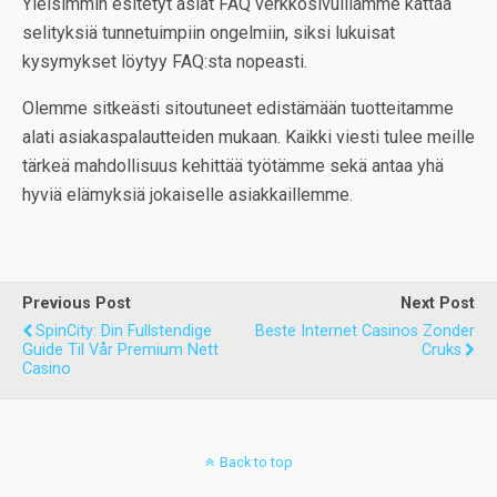
Yleisimmin esitetyt asiat FAQ verkkosivuillamme kattaa
selityksiä tunnetuimpiin ongelmiin, siksi lukuisat
kysymykset löytyy FAQ:sta nopeasti.
Olemme sitkeästi sitoutuneet edistämään tuotteitamme
alati asiakaspalautteiden mukaan. Kaikki viesti tulee meille
tärkeä mahdollisuus kehittää työtämme sekä antaa yhä
hyviä elämyksiä jokaiselle asiakkaillemme.
Previous Post
Next Post
SpinCity: Din Fullstendige
Beste Internet Casinos Zonder
Guide Til Vår Premium Nett
Cruks
Casino
Back to top