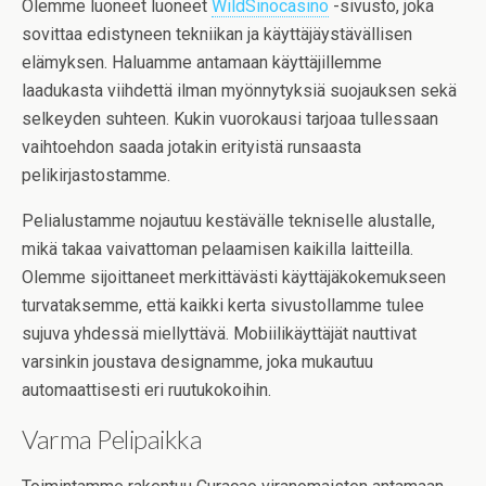
Olemme luoneet luoneet
WildSinocasino
-sivusto, joka
sovittaa edistyneen tekniikan ja käyttäjäystävällisen
elämyksen. Haluamme antamaan käyttäjillemme
laadukasta viihdettä ilman myönnytyksiä suojauksen sekä
selkeyden suhteen. Kukin vuorokausi tarjoaa tullessaan
vaihtoehdon saada jotakin erityistä runsaasta
pelikirjastostamme.
Pelialustamme nojautuu kestävälle tekniselle alustalle,
mikä takaa vaivattoman pelaamisen kaikilla laitteilla.
Olemme sijoittaneet merkittävästi käyttäjäkokemukseen
turvataksemme, että kaikki kerta sivustollamme tulee
sujuva yhdessä miellyttävä. Mobiilikäyttäjät nauttivat
varsinkin joustava designamme, joka mukautuu
automaattisesti eri ruutukokoihin.
Varma Pelipaikka