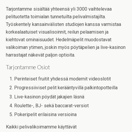
Tarjontamme sisältää yhteensä yli 3000 vaihtelevaa
pelituotetta toimialan tunnetuilta pelivalmistajilta.
Työskentely kansainvälisten studiojen kanssa varmistaa
korkealaatuiset visualisoinnit, reilun pelaamisen ja
kiehtovat ominaisuudet. Hedelmäpelit muodostavat
valikoiman ytimen, joskin myös pöytäpelien ja live-kasinon
harrastajat näkevät paljon optioita.
Tarjontamme Osiot
Perinteiset fruitit yhdessä modernit videoslotit
Progressiiviset pelit kerääntyvillä palkintopotteilla
Live-kasinon pöydät jakajien läsnä
Roulette-, BJ- sekä baccarat-versiot
Pokeripelit erilaisina versioina
Kaikki pelivalikoimamme käyttävät