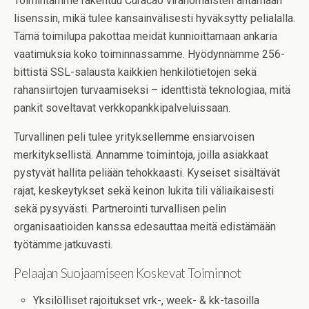
Toimintamme rakentuu Curacao viranomaisten antamaan
lisenssin, mikä tulee kansainvälisesti hyväksytty pelialalla.
Tämä toimilupa pakottaa meidät kunnioittamaan ankaria
vaatimuksia koko toiminnassamme. Hyödynnämme 256-
bittistä SSL-salausta kaikkien henkilötietojen sekä
rahansiirtojen turvaamiseksi – identtistä teknologiaa, mitä
pankit soveltavat verkkopankkipalveluissaan.
Turvallinen peli tulee yrityksellemme ensiarvoisen
merkityksellistä. Annamme toimintoja, joilla asiakkaat
pystyvät hallita peliään tehokkaasti. Kyseiset sisältävät
rajat, keskeytykset sekä keinon lukita tili väliaikaisesti
sekä pysyvästi. Partnerointi turvallisen pelin
organisaatioiden kanssa edesauttaa meitä edistämään
työtämme jatkuvasti.
Pelaajan Suojaamiseen Koskevat Toiminnot
Yksilölliset rajoitukset vrk-, week- & kk-tasoilla