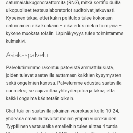
satunnaislukugeneraattoreita (RNG), mitkä sertifioiduilla
ulkopuoliset testauslaboratoriot auditoivat jatkuvasti.
Kyseinen takaa, ettei kukin pelitulos tulee kokonaan
satunnainen eikä kenkään – eikä edes mekin toimijana –
kykene muokata toisiin. Läpinäkyvyys tulee toimintamme
kulmakivi.
Asiakaspalvelu
Palvelutiimimme rakentuu pätevistä ammattilaisista,
joiden tulevat saatavilla auttamaan kaikkien kysymysten
sekä ongelmien kanssa. Palvelumme edustaa saatavilla
suomeksi, se sujuvoittaa yhteydenpitoa ja takaa, että
kaikki ongelma käsitetään oikein.
Chat-tuki on saatavilla jokainen vuorokausi kello 10-24,
yhdessä emaililla tavoitat meihin ympäri vuorokauden.
Tyypillinen vastausaika emaileihin tulee alittaa 4 tuntia.