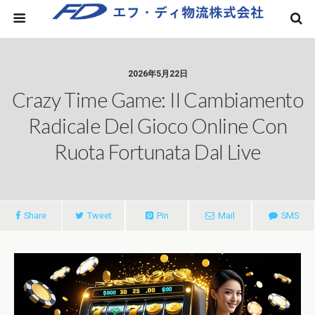
2026年5月22日
Crazy Time Game: Il Cambiamento
Radicale Del Gioco Online Con
Ruota Fortunata Dal Live
Share
Tweet
Pin
Mail
SMS