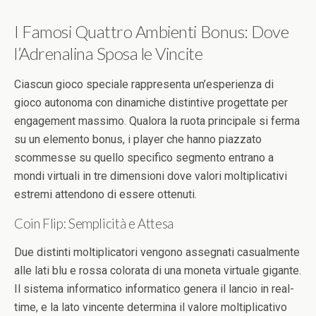
I Famosi Quattro Ambienti Bonus: Dove
l’Adrenalina Sposa le Vincite
Ciascun gioco speciale rappresenta un’esperienza di
gioco autonoma con dinamiche distintive progettate per
engagement massimo. Qualora la ruota principale si ferma
su un elemento bonus, i player che hanno piazzato
scommesse su quello specifico segmento entrano a
mondi virtuali in tre dimensioni dove valori moltiplicativi
estremi attendono di essere ottenuti.
Coin Flip: Semplicità e Attesa
Due distinti moltiplicatori vengono assegnati casualmente
alle lati blu e rossa colorata di una moneta virtuale gigante.
Il sistema informatico informatico genera il lancio in real-
time, e la lato vincente determina il valore moltiplicativo