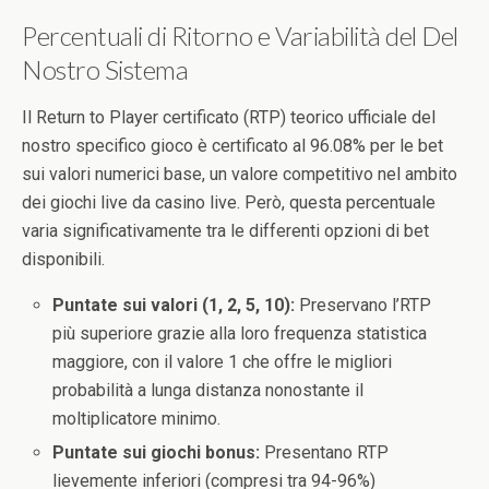
Percentuali di Ritorno e Variabilità del Del
Nostro Sistema
Il Return to Player certificato (RTP) teorico ufficiale del
nostro specifico gioco è certificato al 96.08% per le bet
sui valori numerici base, un valore competitivo nel ambito
dei giochi live da casino live. Però, questa percentuale
varia significativamente tra le differenti opzioni di bet
disponibili.
Puntate sui valori (1, 2, 5, 10):
Preservano l’RTP
più superiore grazie alla loro frequenza statistica
maggiore, con il valore 1 che offre le migliori
probabilità a lunga distanza nonostante il
moltiplicatore minimo.
Puntate sui giochi bonus:
Presentano RTP
lievemente inferiori (compresi tra 94-96%)