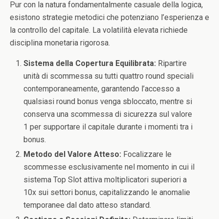
Pur con la natura fondamentalmente casuale della logica,
esistono strategie metodici che potenziano l’esperienza e
la controllo del capitale. La volatilità elevata richiede
disciplina monetaria rigorosa.
Sistema della Copertura Equilibrata:
Ripartire
unità di scommessa su tutti quattro round speciali
contemporaneamente, garantendo l’accesso a
qualsiasi round bonus venga sbloccato, mentre si
conserva una scommessa di sicurezza sul valore
1 per supportare il capitale durante i momenti tra i
bonus.
Metodo del Valore Atteso:
Focalizzare le
scommesse esclusivamente nel momento in cui il
sistema Top Slot attiva moltiplicatori superiori a
10x sui settori bonus, capitalizzando le anomalie
temporanee dal dato atteso standard.