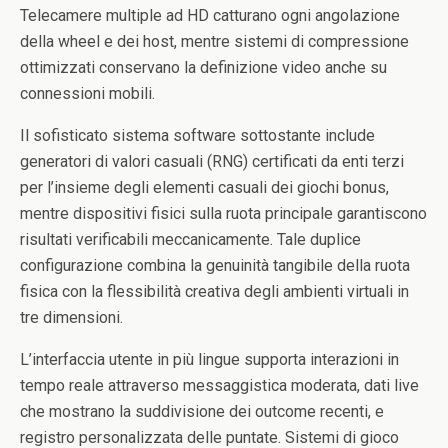
Telecamere multiple ad HD catturano ogni angolazione
della wheel e dei host, mentre sistemi di compressione
ottimizzati conservano la definizione video anche su
connessioni mobili.
Il sofisticato sistema software sottostante include
generatori di valori casuali (RNG) certificati da enti terzi
per l’insieme degli elementi casuali dei giochi bonus,
mentre dispositivi fisici sulla ruota principale garantiscono
risultati verificabili meccanicamente. Tale duplice
configurazione combina la genuinità tangibile della ruota
fisica con la flessibilità creativa degli ambienti virtuali in
tre dimensioni.
L’interfaccia utente in più lingue supporta interazioni in
tempo reale attraverso messaggistica moderata, dati live
che mostrano la suddivisione dei outcome recenti, e
registro personalizzata delle puntate. Sistemi di gioco