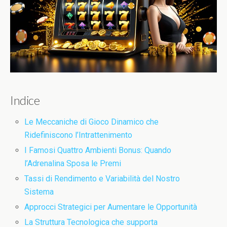
Indice
Le Meccaniche di Gioco Dinamico che
Ridefiniscono l’Intrattenimento
I Famosi Quattro Ambienti Bonus: Quando
l’Adrenalina Sposa le Premi
Tassi di Rendimento e Variabilità del Nostro
Sistema
Approcci Strategici per Aumentare le Opportunità
La Struttura Tecnologica che supporta