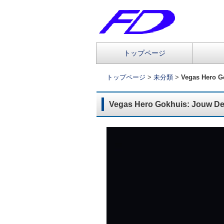
コ
トップページ
メインメニュー
ン
テ
トップページ
>
未分類
>
Vegas Hero G
ン
ツ
Vegas Hero Gokhuis: Jouw Def
へ
移
動