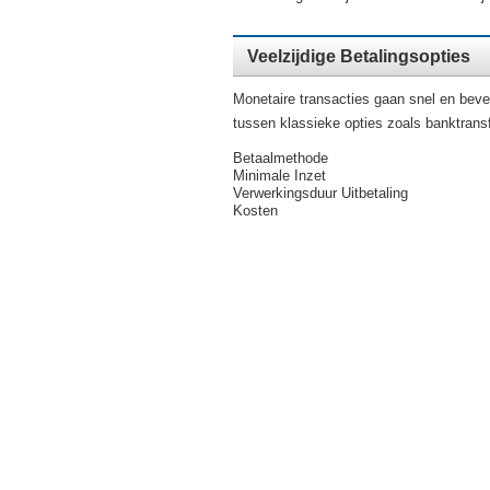
Veelzijdige Betalingsopties
Monetaire transacties gaan snel en beve
tussen klassieke opties zoals banktransf
Betaalmethode
Minimale Inzet
Verwerkingsduur Uitbetaling
Kosten