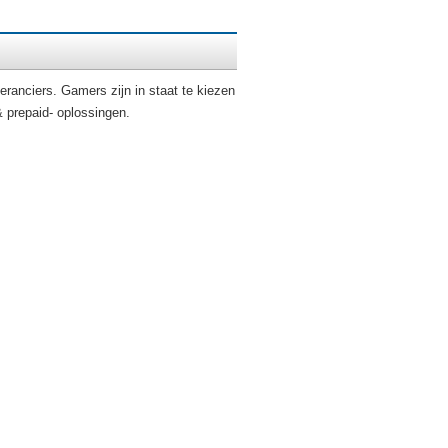
ranciers. Gamers zijn in staat te kiezen
& prepaid- oplossingen.