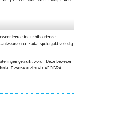
 gewaardeerde toezichthoudende
eantwoorden en zodat spelergeld volledig
nstellingen gebruikt wordt. Deze bewezen
nsmissie. Externe audits via eCOGRA