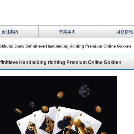
会社案内
事業案内
財務情報
okhuis: Jouw Definitieve Handleiding richting Premium Online Gokken
initieve Handleiding richting Premium Online Gokken