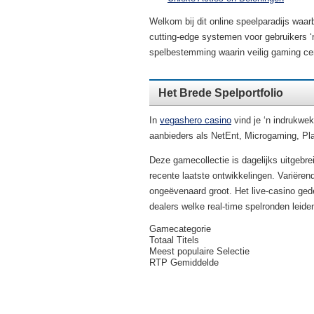
Welkom bij dit online speelparadijs wa
cutting-edge systemen voor gebruikers ‘
spelbestemming waarin veilig gaming cen
Het Brede Spelportfolio
In
vegashero casino
vind je ‘n indrukwe
aanbieders als NetEnt, Microgaming, Pla
Deze gamecollectie is dagelijks uitgebr
recente laatste ontwikkelingen. Variëren
ongeëvenaard groot. Het live-casino gede
dealers welke real-time spelronden leide
Gamecategorie
Totaal Titels
Meest populaire Selectie
RTP Gemiddelde