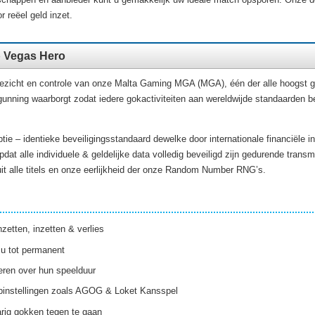
or reëel geld inzet.
op Vegas Hero
toezicht en controle van onze Malta Gaming MGA (MGA), één der alle hoogst
rgunning waarborgt zodat iedere gokactiviteiten aan wereldwijde standaarden b
e – identieke beveiligingsstandaard dewelke door internationale financiële i
pdat alle individuele & geldelijke data volledig beveiligd zijn gedurende tra
 uit alle titels en onze eerlijkheid der onze Random Number RNG’s.
zetten, inzetten & verlies
 u tot permanent
eren over hun speelduur
lpinstellingen zoals AGOG & Loket Kansspel
jarig gokken tegen te gaan