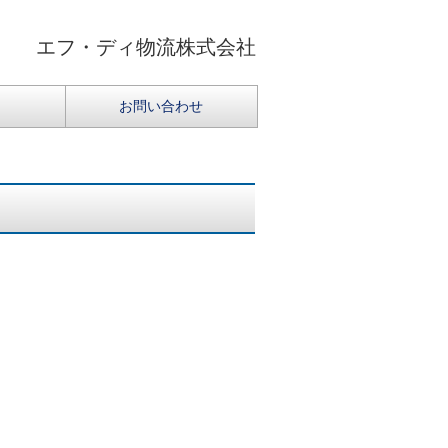
エフ・ディ物流株式会社
お問い合わせ