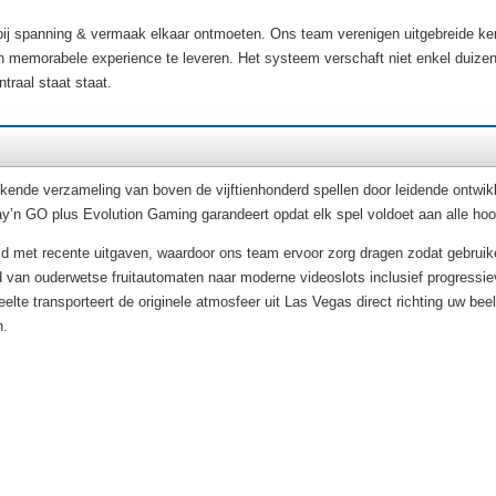
arbij spanning & vermaak elkaar ontmoeten. Ons team verenigen uitgebreide 
n memorabele experience te leveren. Het systeem verschaft niet enkel duize
traal staat staat.
kkende verzameling van boven de vijftienhonderd spellen door leidende ontwi
y’n GO plus Evolution Gaming garandeert opdat elk spel voldoet aan alle ho
eid met recente uitgaven, waardoor ons team ervoor zorg dragen zodat gebruik
d van ouderwetse fruitautomaten naar moderne videoslots inclusief progressie
elte transporteert de originele atmosfeer uit Las Vegas direct richting uw be
n.