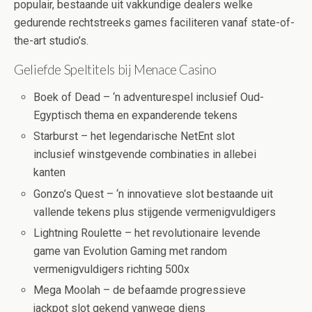
populair, bestaande uit vakkundige dealers welke
gedurende rechtstreeks games faciliteren vanaf state-of-
the-art studio’s.
Geliefde Speltitels bij Menace Casino
Boek of Dead – ‘n adventurespel inclusief Oud-
Egyptisch thema en expanderende tekens
Starburst – het legendarische NetEnt slot
inclusief winstgevende combinaties in allebei
kanten
Gonzo’s Quest – ‘n innovatieve slot bestaande uit
vallende tekens plus stijgende vermenigvuldigers
Lightning Roulette – het revolutionaire levende
game van Evolution Gaming met random
vermenigvuldigers richting 500x
Mega Moolah – de befaamde progressieve
jackpot slot gekend vanwege diens