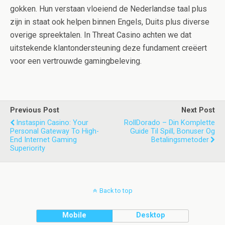
gokken. Hun verstaan vloeiend de Nederlandse taal plus
zijn in staat ook helpen binnen Engels, Duits plus diverse
overige spreektalen. In Threat Casino achten we dat
uitstekende klantondersteuning deze fundament creëert
voor een vertrouwde gamingbeleving.
Previous Post
Next Post
Instaspin Casino: Your
RollDorado – Din Komplette
Personal Gateway To High-
Guide Til Spill, Bonuser Og
End Internet Gaming
Betalingsmetoder
Superiority
Back to top
Mobile
Desktop