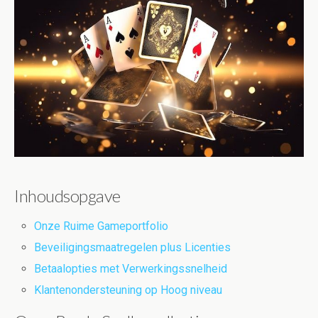
Inhoudsopgave
Onze Ruime Gameportfolio
Beveiligingsmaatregelen plus Licenties
Betaalopties met Verwerkingssnelheid
Klantenondersteuning op Hoog niveau