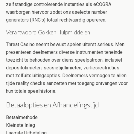
zelfstandige controlerende instanties als eCOGRA
waarborgen hiervoor zodat ons aselecte number
generators (RNG’s) totaal rechtvaardig opereren.
Verantwoord Gokken Hulpmiddelen
Threat Casino neemt bewust spelen uiterst serieus. Men
presenteren deelnemers diverse instrumenten teneinde
toezicht te behouden over diens speelpatroon, inclusief
depositolimieten, sessietijdlimieten, verliesrestricties
met zelfuitsluitingsopties. Deelnemers vermogen te allen
tijde reality checks aanzetten met toegang ontvangen voor
hun totale speelhistorie.
Betaalopties en Afhandelingstijd
Betaalmethode
Kleinste Inleg
Laagste Uitbetaling