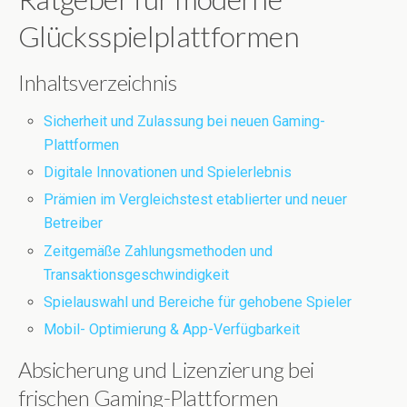
Glücksspielplattformen
Inhaltsverzeichnis
Sicherheit und Zulassung bei neuen Gaming-
Plattformen
Digitale Innovationen und Spielerlebnis
Prämien im Vergleichstest etablierter und neuer
Betreiber
Zeitgemäße Zahlungsmethoden und
Transaktionsgeschwindigkeit
Spielauswahl und Bereiche für gehobene Spieler
Mobil- Optimierung & App-Verfügbarkeit
Absicherung und Lizenzierung bei
frischen Gaming-Plattformen