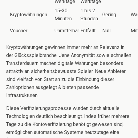
Werktage
Werktage
15-30
1 bis 2
Kryptowährungen
Gering
Wa
Minuten
Stunden
Voucher
Unmittelbar
Entfällt
Null
Mit
Kryptowährungen gewinnen immer mehr an Relevanz in
der Glücksspielbranche. Jene Anonymität sowie schnellen
Transferdauern machen digitale Währungen besonders
attraktiv an sicherheitsbewusste Spieler. Neue Anbieter
sind vielfach von Start an zu die Einbindung dieser
Zahloptionen ausgelegt & bieten passende
Infrastrukturen.
Diese Verifizierungsprozesse wurden durch aktuelle
Technologien deutlich beschleunigt. Indes früher mehrere
Tage zu die Kontoverifizierung benötigt gewesen sind,
ermöglichen automatische Systeme heutzutage eine