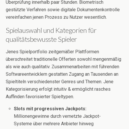
Überprüfung innerhalb paar Stunden. Biometrisch
gestützte Verfahren sowie digitale Dokumentenkontrolle
vereinfachen jenen Prozess zu Nutzer wesentlich.
Spielauswahl und Kategorien für
qualitätsbewusste Spieler
Jenes Spielportfolio zeitgemäßer Plattformen
überschreitet traditionelle Offerten sowohl mengenmäßig
als wie auch qualitativ. Zusammenarbeiten mit führenden
Softwareentwicklern gestatten Zugang an Tausenden an
Spieltiteln verschiedenster Genres und Themen. Jene
Kategorisierung erfolgt intuitiv & ermöglicht rasches
Auffinden favorisierter Spieltypen.
Slots mit progressiven Jackpots:
Millionengewinne durch vernetzte Jackpot-
Systeme über mehrere Anbieter hinweg