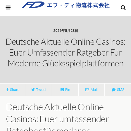
2026年5月28日
Deutsche Aktuelle Online Casinos:
Euer Umfassender Ratgeber Für
Moderne Glücksspielplattformen
Share
Tweet
Pin
Mail
SMS
Deutsche Aktuelle Online
Casinos: Euer umfassender
Ratgeber für moderne