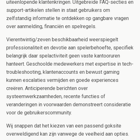
uiteenlopende klantenkringen. Uitgebreide FAQ-secties en
support-artikelen stellen in staat gebruikers om
zelfstandig informatie te ontdekken op gangbare vragen
over aanmelding, financiën en spelregels.
Vierentwintig/zeven beschikbaarheid weerspiegelt
professionaliteit en devotie aan spelerbehoefte, specifiek
belangrijk daar spelactiviteit geen vaste kantooruren
hanteert. Geschoolde medewerkers met expertise in tech-
troubleshooting, klantenaccounts en bewust gaming
kunnen escalaties vermijden en goede experiences
creëren. Anticiperende berichten over
systeemwerkzaamheden, recente functies of
veranderingen in voorwaarden demonstreert consideratie
voor de gebruikerscommunity.
Wij snappen dat het kiezen van een passend goksite
overweldigend kan zijn vanwege de veelheid aan opties.