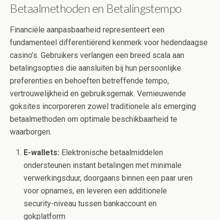
Betaalmethoden en Betalingstempo
Financiële aanpasbaarheid representeert een
fundamenteel differentiërend kenmerk voor hedendaagse
casino’s. Gebruikers verlangen een breed scala aan
betalingsopties die aansluiten bij hun persoonlijke
preferenties en behoeften betreffende tempo,
vertrouwelijkheid en gebruiksgemak. Vernieuwende
goksites incorporeren zowel traditionele als emerging
betaalmethoden om optimale beschikbaarheid te
waarborgen.
E-wallets:
Elektronische betaalmiddelen
ondersteunen instant betalingen met minimale
verwerkingsduur, doorgaans binnen een paar uren
voor opnames, en leveren een additionele
security-niveau tussen bankaccount en
gokplatform