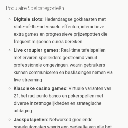
Populaire Spelcategorieën
Digitale slots:
Hedendaagse gokkaasten met
state-of-the-art visuele effecten, interactieve
extra games en progressieve prijzenpotten die
frequent miljoenen euro’s bereiken
Live croupier games:
Real-time tafelspellen
met ervaren spelleiders gestreamd vanuit
professionele omgevingen, waarin gebruikers
kunnen communiceren en beslissingen nemen via
live streaming
Klassieke casino games:
Virtuele varianten van
21, het rad, punto banco en pokerspellen met
diverse inzetmogelijkheden en strategische
uitdaging
Jackpotspellen:
Networked groeiende
speelautomaten waarin een gedeelte van alle bet