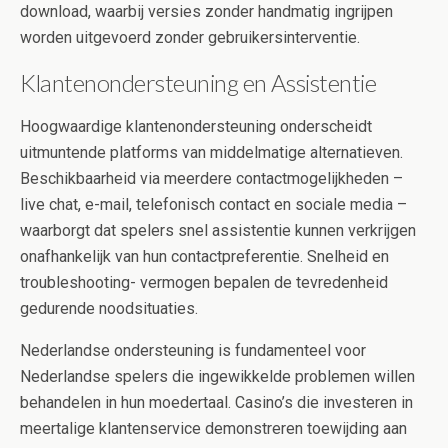
download, waarbij versies zonder handmatig ingrijpen
worden uitgevoerd zonder gebruikersinterventie.
Klantenondersteuning en Assistentie
Hoogwaardige klantenondersteuning onderscheidt
uitmuntende platforms van middelmatige alternatieven.
Beschikbaarheid via meerdere contactmogelijkheden –
live chat, e-mail, telefonisch contact en sociale media –
waarborgt dat spelers snel assistentie kunnen verkrijgen
onafhankelijk van hun contactpreferentie. Snelheid en
troubleshooting- vermogen bepalen de tevredenheid
gedurende noodsituaties.
Nederlandse ondersteuning is fundamenteel voor
Nederlandse spelers die ingewikkelde problemen willen
behandelen in hun moedertaal. Casino’s die investeren in
meertalige klantenservice demonstreren toewijding aan