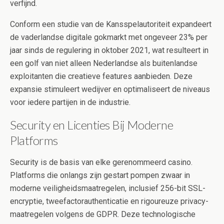
verfijnd.
Conform een studie van de Kansspelautoriteit expandeert
de vaderlandse digitale gokmarkt met ongeveer 23% per
jaar sinds de regulering in oktober 2021, wat resulteert in
een golf van niet alleen Nederlandse als buitenlandse
exploitanten die creatieve features aanbieden. Deze
expansie stimuleert wedijver en optimaliseert de niveaus
voor iedere partijen in de industrie.
Security en Licenties Bij Moderne
Platforms
Security is de basis van elke gerenommeerd casino.
Platforms die onlangs zijn gestart pompen zwaar in
moderne veiligheidsmaatregelen, inclusief 256-bit SSL-
encryptie, tweefactorauthenticatie en rigoureuze privacy-
maatregelen volgens de GDPR. Deze technologische