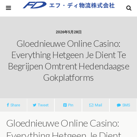
2026年5月28日
Gloednieuwe Online Casino:
Everything Hetgeen Je Dient Te
Begrijpen Omtrent Hedendaagse
Gokplatforms
Share
Tweet
Pin
Mail
SMS
Gloednieuwe Online Casino:
Everything Hetgeen Je Dient