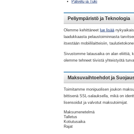
Palvelu ja Tuki
Peliympäristö ja Teknologia
Olemme kehittäneet
lue lisää
nykyaikaise
laadukkaasta pelaustoiminnasta tarvitsem
itsestään mobiililaitteisiin, taulutietoko
Sivustomme latausaika on alan eliittiä,
olemme tehneet tiivistä yhteistyötä turva
Maksuvaihtoehdot ja Suojau
Toimitamme monipuolisen joukon maksuvai
bittisenä SSL-salauksella, mikä on iden
lisensoidut ja valvotut maksutoimijat.
Maksumenetelmä
Talletus
Kotiutusaika
Rajat