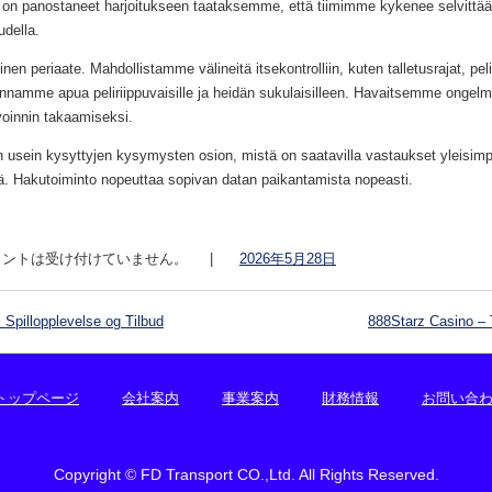
 on panostaneet harjoitukseen taataksemme, että tiimimme kykenee selvittää
udella.
en periaate. Mahdollistamme välineitä itsekontrolliin, kuten talletusrajat, pel
annamme apua peliriippuvaisille ja heidän sukulaisilleen. Havaitsemme onge
nvoinnin takaamiseksi.
n usein kysyttyjen kysymysten osion, mistä on saatavilla vastaukset yleisimpi
jä. Hakutoiminto nopeuttaa sopivan datan paikantamista nopeasti.
ントは受け付けていません。
|
2026年5月28日
 Spillopplevelse og Tilbud
888Starz Casino – 
トップページ
会社案内
事業案内
財務情報
お問い合
Copyright © FD Transport CO.,Ltd. All Rights Reserved.