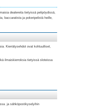
isia dealereita tietyissä pelipöydissä,
, baccaratista ja pokeripelistä heille,
sia. Kierrätysehdot ovat kohtuulliset,
ä ilmaiskierroksia tietyissä sloteissa
ssa. ja sähköpostikyselyihin