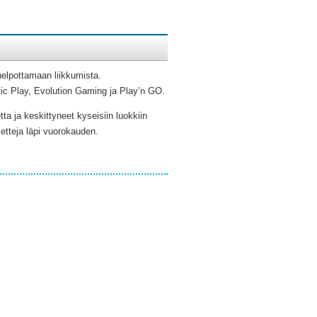
helpottamaan liikkumista.
atic Play, Evolution Gaming ja Play’n GO.
ta ja keskittyneet kyseisiin luokkiin
letteja läpi vuorokauden.