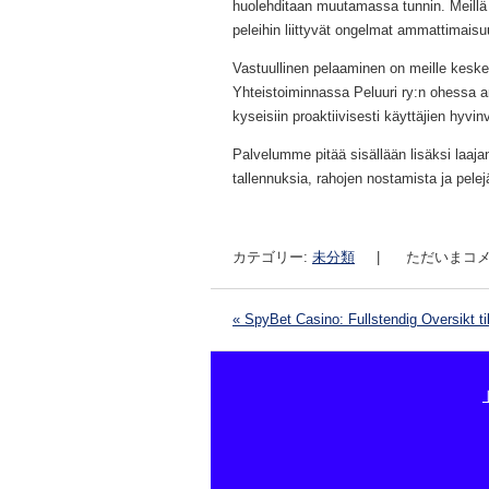
huolehditaan muutamassa tunnin. Meillä
peleihin liittyvät ongelmat ammattimaisu
Vastuullinen pelaaminen on meille keskein
Yhteistoiminnassa Peluuri ry:n ohessa 
kyseisiin proaktiivisesti käyttäjien hyvi
Palvelumme pitää sisällään lisäksi laaja
tallennuksia, rahojen nostamista ja pele
カテゴリー:
未分類
|
ただいまコメ
«
SpyBet Casino: Fullstendig Oversikt til
投稿ナビゲーション