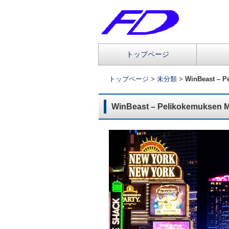
コ
トップページ
メインメニュー
ン
テ
トップページ
>
未分類
>
WinBeast – Pe
ン
ツ
WinBeast – Pelikokemuksen Mod
へ
移
動