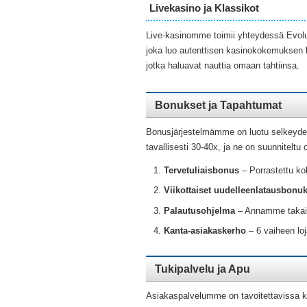
Livekasino ja Klassikot
Live-kasinomme toimii yhteydessä Evolut
joka luo autenttisen kasinokokemuksen kot
jotka haluavat nauttia omaan tahtiinsa.
Bonukset ja Tapahtumat
Bonusjärjestelmämme on luotu selkeyden po
tavallisesti 30-40x, ja ne on suunniteltu 
Tervetuliaisbonus
– Porrastettu kok
Viikottaiset uudelleenlatausbonu
Palautusohjelma
– Annamme takaisi
Kanta-asiakaskerho
– 6 vaiheen loja
Tukipalvelu ja Apu
Asiakaspalvelumme on tavoitettavissa kot