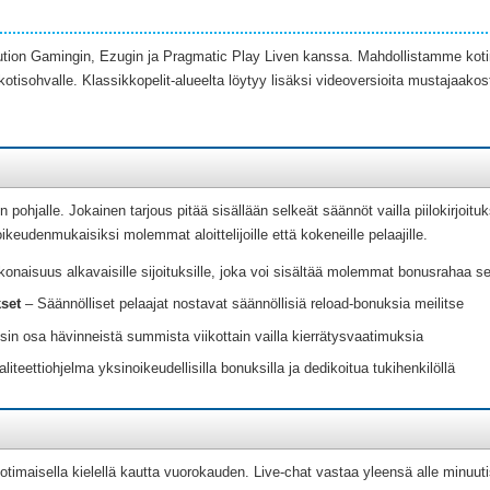
ion Gamingin, Ezugin ja Pragmatic Play Liven kanssa. Mahdollistamme kotima
isohvalle. Klassikkopelit-alueelta löytyy lisäksi videoversioita mustajaakosta
hjalle. Jokainen tarjous pitää sisällään selkeät säännöt vailla piilokirjoituk
oikeudenmukaisiksi molemmat aloittelijoille että kokeneille pelaajille.
onaisuus alkavaisille sijoituksille, joka voi sisältää molemmat bonusrahaa sek
kset
– Säännölliset pelaajat nostavat säännöllisiä reload-bonuksia meilitse
n osa hävinneistä summista viikottain vailla kierrätysvaatimuksia
liteettiohjelma yksinoikeudellisilla bonuksilla ja dedikoitua tukihenkilöllä
imaisella kielellä kautta vuorokauden. Live-chat vastaa yleensä alle minuuti