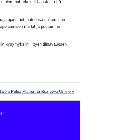
 molemmat tekniset haasteet että
iraja-ajastimet ja itsensä sulkemisen.
lmapelaamisen merkit ja puutumme
in kysymyksiin liittyen tilinavauksen,
Twoja Pełna Platforma Rozrywki Online
»
わせ