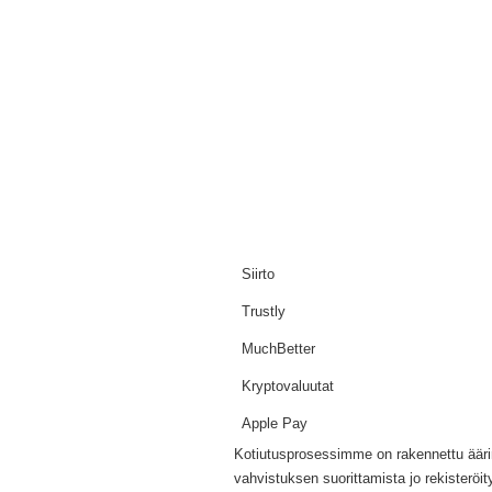
Siirto
Trustly
MuchBetter
Kryptovaluutat
Apple Pay
Kotiutusprosessimme on rakennettu äärim
vahvistuksen suorittamista jo rekister