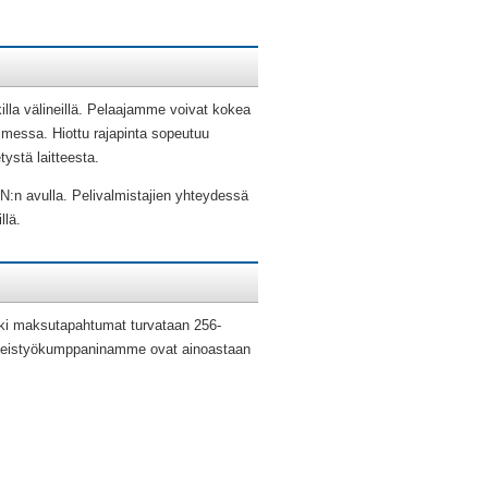
lla välineillä. Pelaajamme voivat kokea
imessa. Hiottu rajapinta sopeutuu
tystä laitteesta.
N:n avulla. Pelivalmistajien yhteydessä
llä.
ikki maksutapahtumat turvataan 256-
 Yhteistyökumppaninamme ovat ainoastaan