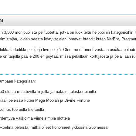
at
,500 monipuolista pelituotetta, jotka on luokiteltu helppoihin kategorioihin 
valmistajaa, joiden seasta löytyvät alan johtavat brändit kuten NetEnt, Pragm
dukkaita kolikkopeleja ja live-pelejä. Olemme ottaneet vastaan asiakaspalautet
 tarjolla päälle 200 eri pöytää, missä pelaillaan korttijaosta ja pelaillaan ru
ampaan kategoriaan:
slottia muuttuvilla linjoilla ja maksimituloskertoimilla
aali peleissä kuten Mega Moolah ja Divine Fortune
emus tuoreella kierteellä
ydentyvä valikoima viimeisimpiä slotteja
kokoelma peleistä, mitkä olleet kohonneet ykkösinä Suomessa