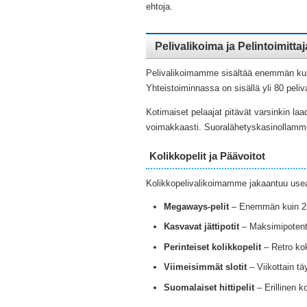
ehtoja.
Pelivalikoima ja Pelintoimittaj
Pelivalikoimamme sisältää enemmän kuin 3
Yhteistoiminnassa on sisällä yli 80 peli
Kotimaiset pelaajat pitävät varsinkin laa
voimakkaasti. Suoralähetyskasinollamme on
Kolikkopelit ja Päävoitot
Kolikkopelivalikoimamme jakaantuu use
Megaways-pelit
– Enemmän kuin 250 
Kasvavat jättipotit
– Maksimipotenti
Perinteiset kolikkopelit
– Retro kok
Viimeisimmät slotit
– Viikottain tä
Suomalaiset hittipelit
– Erillinen 