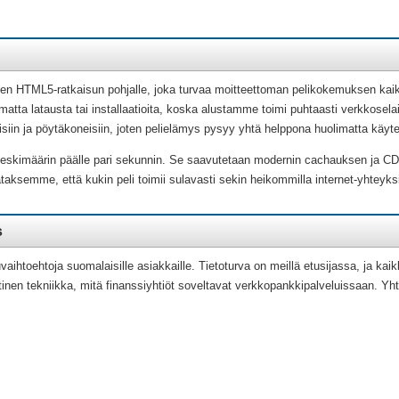
n HTML5-ratkaisun pohjalle, joka turvaa moitteettoman pelikokemuksen kaiki
atta latausta tai installaatioita, koska alustamme toimi puhtaasti verkkosela
neisiin ja pöytäkoneisiin, joten pelielämys pysyy yhtä helppona huolimatta käyte
 keskimäärin päälle pari sekunnin. Se saavutetaan modernin cachauksen ja CD
taksemme, että kukin peli toimii sulavasti sekin heikommilla internet-yhteyksi
s
htoehtoja suomalaisille asiakkaille. Tietoturva on meillä etusijassa, ja ka
ttinen tekniikka, mitä finanssiyhtiöt soveltavat verkkopankkipalveluissaan.