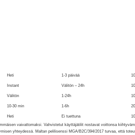
Heti
1-3 päivää
10
Instant
Välitön – 24h
10
Välitön
1-24h
10
10-30 min
1-6h
20
Heti
Ei tuettuna
10
mäisen vaivattomaksi. Vahvistetut käyttäjätilit nostavat voittonsa kiihtyv
öitymisen yhteydessä. Maltan pelilisenssi MGA/B2C/394/2017 turvaa, että to