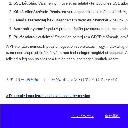
SSL kódolás:
Valamennyi művelet és adatátvitel 256 bites SSL titko
Külső ellenőrzések:
Rendszeresen engedünk be külső szakértőket, a
Felelős szerencsejáték:
Beépített limiteket és pihenőket kínálunk, h
Azonnali nyeremények:
A profitod rögtön jóváírásra kerül, hosszada
Privát adatok védelme:
Szigorúan betartjuk a GDPR előírásait, egyé
A Plinko játék nemcsak pusztán egyetlen szórakozás – egy matekailag ti
szerencse-alapú játék élményét a mai technológiai megbízhatóságával. Akár
felleled a legjobb balanszot a fun és ezen lehetséges profitok között.
カテゴリー:
未分類
|
ただいまコメントは受け付けていません。
«
Din totale komplette håndbok til norsk nettcasino
投稿ナビゲーション
トップページ
会社案内