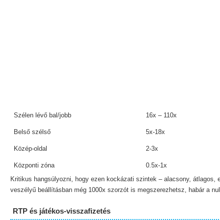
Szélen lévő bal/jobb
16x – 110x
Belső szélső
5x-18x
Közép-oldal
2-3x
Központi zóna
0.5x-1x
Kritikus hangsúlyozni, hogy ezen kockázati szintek – alacsony, átlagos,
veszélyű beállításban még 1000x szorzót is megszerezhetsz, habár a nulla
RTP és játékos-visszafizetés