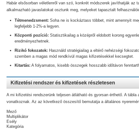
Habár elsősorban véletlenről van szó, konkrét módszerek javíthatják az 
alkalmazható javaslatokat osztunk meg, melyeket tapasztalt felhasználóink
Tétmenedzsment:
Soha ne is kockáztass többet, mint amennyit me
legfeljebb 1-2%-a legyen.
Központi pozíció:
Statisztikailag a középről eldobott korong egyenle
eredményezhetnek.
Rizikó fokozatok:
Használd stratégiailag a eltérő nehézségi fokozat
szemben a magas mód rendkívül magas kifizetésekkel kecsegtet.
Kitartás:
A folyamatos, kisebb összegek hosszabb időtávon fenntarth
Kifizetési rendszer és kifizetések részletesen
A mi kifizetési rendszerünk teljesen átlátható és gyorsan érthető. A tábla 
vonatkoznak. Az az következő összesítő bemutatja a általános nyeremény
Mező
Multiplikátor
Esély
Kategória