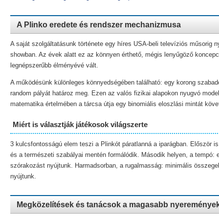
A Plinko eredete és rendszer mechanizmusa
A saját szolgáltatásunk története egy híres USA-beli televíziós műsorig
showban. Az évek alatt ez az könnyen érthető, mégis lenyűgöző koncepci
legnépszerűbb élményévé vált.
A működésünk különleges könnyedségében található: egy korong szabadon
random pályát határoz meg. Ezen az valós fizikai alapokon nyugvó model
matematika értelmében a tárcsa útja egy binomiális eloszlási mintát követ
Miért is választják játékosok világszerte
3 kulcsfontosságú elem teszi a Plinkót páratlanná a iparágban. Először i
és a természeti szabályai mentén formálódik. Második helyen, a tempó: e
szórakozást nyújtunk. Harmadsorban, a rugalmasság: minimális összege
nyújtunk.
Megközelítések és tanácsok a magasabb nyereménye