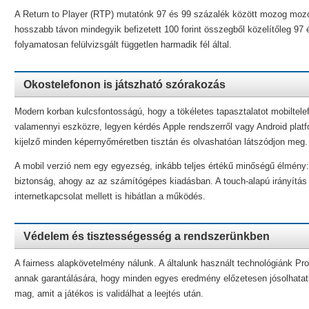
A Return to Player (RTP) mutatónk 97 és 99 százalék között mozog mozog
hosszabb távon mindegyik befizetett 100 forint összegből közelítőleg 97
folyamatosan felülvizsgált független harmadik fél által.
Okostelefonon is játszható szórakozás
Modern korban kulcsfontosságú, hogy a tökéletes tapasztalatot mobiltelef
valamennyi eszközre, legyen kérdés Apple rendszerről vagy Android platfo
kijelző minden képernyőméretben tisztán és olvashatóan látszódjon meg.
A mobil verzió nem egy egyezség, inkább teljes értékű minőségű élmén
biztonság, ahogy az az számítógépes kiadásban. A touch-alapú irányítá
internetkapcsolat mellett is hibátlan a működés.
Védelem és tisztességesség a rendszerünkben
A fairness alapkövetelmény nálunk. A általunk használt technológiánk Pr
annak garantálására, hogy minden egyes eredmény előzetesen jósolhatatlan
mag, amit a játékos is validálhat a leejtés után.