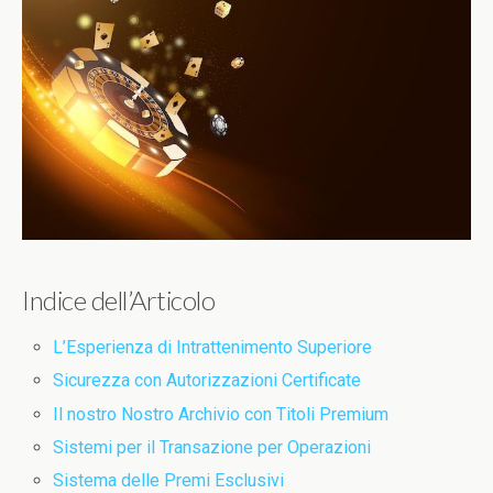
Indice dell’Articolo
L’Esperienza di Intrattenimento Superiore
Sicurezza con Autorizzazioni Certificate
Il nostro Nostro Archivio con Titoli Premium
Sistemi per il Transazione per Operazioni
Sistema delle Premi Esclusivi