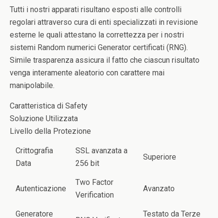
Tutti i nostri apparati risultano esposti alle controlli
regolari attraverso cura di enti specializzati in revisione
esterne le quali attestano la correttezza per i nostri
sistemi Random numerici Generator certificati (RNG).
Simile trasparenza assicura il fatto che ciascun risultato
venga interamente aleatorio con carattere mai
manipolabile.
Caratteristica di Safety
Soluzione Utilizzata
Livello della Protezione
Crittografia
SSL avanzata a
Superiore
Data
256 bit
Two Factor
Autenticazione
Avanzato
Verification
Generatore
Testato da Terze