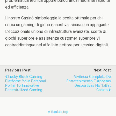
problematica tecnica oppure burocratica mediante rapidità
ed efficienza.
Il nostro Casinò simboleggia la scelta ottimale per chi
cerca un gaming di gioco esaustiva, sicura con appagante.
L’eccezionale unione di infrastruttura avanzata, scelta di
giochi superiore e assistenza customer superiore vi
contraddistingue nel affollato settore per i casino digitali.
Previous Post
Next Post
Lucky Block Gaming
Vivência Completa De
Platform: Your Personal
Entretenimento E Apostas
Portal To Innovative
Desportivas No 1xBet
Decentralized Gaming
Casino
Back to top