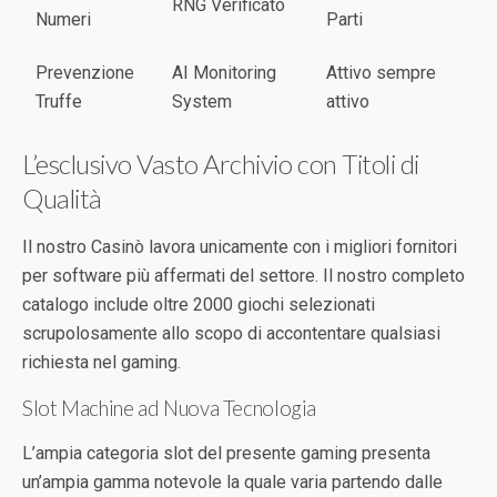
RNG Verificato
Numeri
Parti
Prevenzione
AI Monitoring
Attivo sempre
Truffe
System
attivo
L’esclusivo Vasto Archivio con Titoli di
Qualità
Il nostro Casinò lavora unicamente con i migliori fornitori
per software più affermati del settore. Il nostro completo
catalogo include oltre 2000 giochi selezionati
scrupolosamente allo scopo di accontentare qualsiasi
richiesta nel gaming.
Slot Machine ad Nuova Tecnologia
L’ampia categoria slot del presente gaming presenta
un’ampia gamma notevole la quale varia partendo dalle