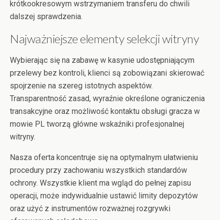
krótkookresowym wstrzymaniem transferu do chwili
dalszej sprawdzenia.
Najważniejsze elementy selekcji witryny
Wybierając się na zabawę w kasynie udostępniającym
przelewy bez kontroli, klienci są zobowiązani skierować
spojrzenie na szereg istotnych aspektów.
Transparentność zasad, wyraźnie określone ograniczenia
transakcyjne oraz możliwość kontaktu obsługi gracza w
mowie PL tworzą główne wskaźniki profesjonalnej
witryny.
Nasza oferta koncentruje się na optymalnym ułatwieniu
procedury przy zachowaniu wszystkich standardów
ochrony. Wszystkie klient ma wgląd do pełnej zapisu
operacji, może indywidualnie ustawić limity depozytów
oraz użyć z instrumentów rozważnej rozgrywki