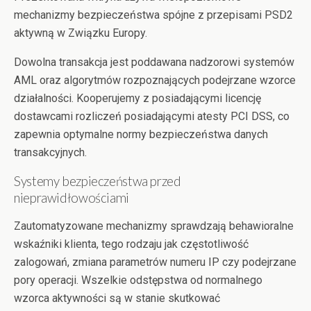
mechanizmy bezpieczeństwa spójne z przepisami PSD2
aktywną w Związku Europy.
Dowolna transakcja jest poddawana nadzorowi systemów
AML oraz algorytmów rozpoznających podejrzane wzorce
działalności. Kooperujemy z posiadającymi licencję
dostawcami rozliczeń posiadającymi atesty PCI DSS, co
zapewnia optymalne normy bezpieczeństwa danych
transakcyjnych.
Systemy bezpieczeństwa przed
nieprawidłowościami
Zautomatyzowane mechanizmy sprawdzają behawioralne
wskaźniki klienta, tego rodzaju jak częstotliwość
zalogowań, zmiana parametrów numeru IP czy podejrzane
pory operacji. Wszelkie odstępstwa od normalnego
wzorca aktywności są w stanie skutkować