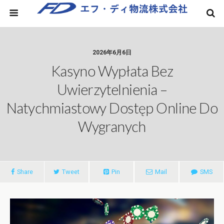
2026年6月6日
Kasyno Wypłata Bez
Uwierzytelnienia –
Natychmiastowy Dostęp Online Do
Wygranych
Share
Tweet
Pin
Mail
SMS