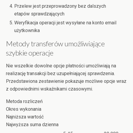
Przelew jest przeprowadzony bez dalszych
etapów sprawdzających
Weryfikacja operacji jest wysyłane na konto email
użytkownika
Metody transferów umożliwiające
szybkie operacje
Nie wszelkie dowolne opcje płatności umożliwiają na
realizację transakcji bez uzupełniającej sprawdzenia.
Przedstawiona zestawienie pokazuje możliwe opcje wraz
z odpowiednimi wskaźnikami czasowymi.
Metoda rozliczeń
Okres wykonania
Najniższa wartość
Najwyższa suma dzienna