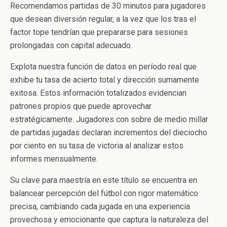
Recomendamos partidas de 30 minutos para jugadores
que desean diversión regular, a la vez que los tras el
factor tope tendrían que prepararse para sesiones
prolongadas con capital adecuado.
Explota nuestra función de datos en período real que
exhibe tu tasa de acierto total y dirección sumamente
exitosa. Estos información totalizados evidencian
patrones propios que puede aprovechar
estratégicamente. Jugadores con sobre de medio millar
de partidas jugadas declaran incrementos del dieciocho
por ciento en su tasa de victoria al analizar estos
informes mensualmente.
Su clave para maestría en este título se encuentra en
balancear percepción del fútbol con rigor matemático
precisa, cambiando cada jugada en una experiencia
provechosa y emocionante que captura la naturaleza del