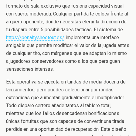
formato de sala exclusivo que fusiona capacidad visual
con suerte moderada. Cualquier partida te coloca frente al
arquero oponente, donde necesitas elegir la dirección de
tu disparo entre 5 posibilidades tácticas. El sistema de
https://penaltyshootout.es/
implementa una interface
amigable que permite modificar el valor de la jugada antes
de cualquier tiro, con márgenes que se adaptan lo mismo
a jugadores conservadores como a los que persiguen
sensaciones intensas.
Esta operativa se ejecuta en tandas de media docena de
lanzamientos, pero puedes seleccionar por rondas
extendidas que aumentan gradualmente el multiplicador.
Todo disparo certero añade tantos al tablero total,
mientras que los fallos desencadenan bonificaciones
únicas fortuitas que son capaces de convertir una tirada
perdida en una oportunidad de recuperación. Este diseño