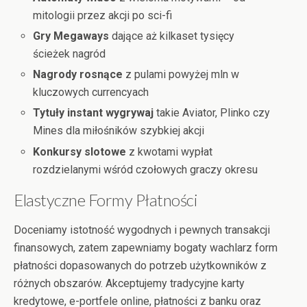
mitologii przez akcji po sci-fi
Gry Megaways
dające aż kilkaset tysięcy
ścieżek nagród
Nagrody rosnące
z pulami powyżej mln w
kluczowych currencyach
Tytuły instant wygrywaj
takie Aviator, Plinko czy
Mines dla miłośników szybkiej akcji
Konkursy slotowe
z kwotami wypłat
rozdzielanymi wśród czołowych graczy okresu
Elastyczne Formy Płatności
Doceniamy istotność wygodnych i pewnych transakcji
finansowych, zatem zapewniamy bogaty wachlarz form
płatności dopasowanych do potrzeb użytkowników z
różnych obszarów. Akceptujemy tradycyjne karty
kredytowe, e-portfele online, płatności z banku oraz