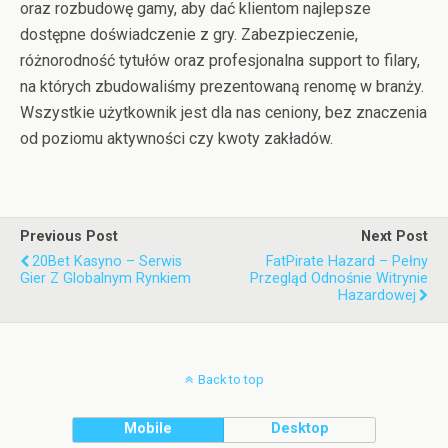
oraz rozbudowę gamy, aby dać klientom najlepsze
dostępne doświadczenie z gry. Zabezpieczenie,
różnorodność tytułów oraz profesjonalna support to filary,
na których zbudowaliśmy prezentowaną renomę w branży.
Wszystkie użytkownik jest dla nas ceniony, bez znaczenia
od poziomu aktywności czy kwoty zakładów.
Previous Post
Next Post
20Bet Kasyno – Serwis
FatPirate Hazard – Pełny
Gier Z Globalnym Rynkiem
Przegląd Odnośnie Witrynie
Hazardowej
Back to top
Mobile
Desktop