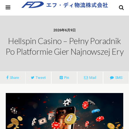
2026年6月9日
Hellspin Casino – Pełny Poradnik
Po Platformie Gier Najnowszej Ery
Share
Tweet
Pin
Mail
SMS