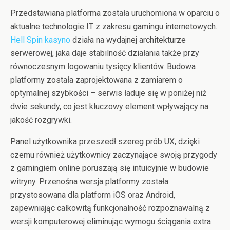
Przedstawiana platforma została uruchomiona w oparciu o
aktualne technologie IT z zakresu gamingu internetowych.
Hell Spin kasyno
działa na wydajnej architekturze
serwerowej, jaka daje stabilność działania także przy
równoczesnym logowaniu tysięcy klientów. Budowa
platformy została zaprojektowana z zamiarem o
optymalnej szybkości – serwis ładuje się w poniżej niż
dwie sekundy, co jest kluczowy element wpływający na
jakość rozgrywki.
Panel użytkownika przeszedł szereg prób UX, dzięki
czemu również użytkownicy zaczynające swoją przygody
z gamingiem online poruszają się intuicyjnie w budowie
witryny. Przenośna wersja platformy została
przystosowana dla platform iOS oraz Android,
zapewniając całkowitą funkcjonalność rozpoznawalną z
wersji komputerowej eliminując wymogu ściągania extra