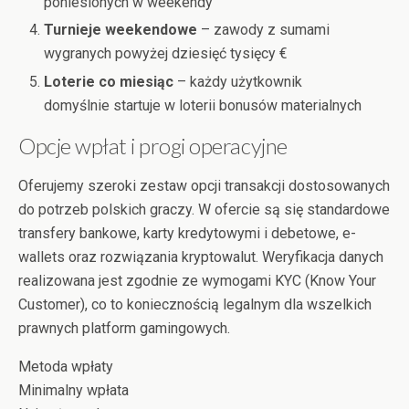
poniesionych w weekendy
Turnieje weekendowe
– zawody z sumami
wygranych powyżej dziesięć tysięcy €
Loterie co miesiąc
– każdy użytkownik
domyślnie startuje w loterii bonusów materialnych
Opcje wpłat i progi operacyjne
Oferujemy szeroki zestaw opcji transakcji dostosowanych
do potrzeb polskich graczy. W ofercie są się standardowe
transfery bankowe, karty kredytowymi i debetowe, e-
wallets oraz rozwiązania kryptowalut. Weryfikacja danych
realizowana jest zgodnie ze wymogami KYC (Know Your
Customer), co to koniecznością legalnym dla wszelkich
prawnych platform gamingowych.
Metoda wpłaty
Minimalny wpłata