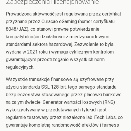
Zabezpieczenia i licencjonowanie
Prowadzona aktywność jest regulowana przez certyfikat
przyznane przez Curacao eGaming (numer certyfikatu:
8048/JAZ), co stanowi prawne potwierdzenie
kompatybilności działalności z międzynarodowymi
standardami sektora hazardowej. Zezwolenie to była
wydana w 2021 roku i wymaga cyklicznym kontrolom
gwarantującym przestrzeganie wszystkich norm
regulacyjnych.
Wszystkie transakcje finansowe są szyfrowane przy
użyciu standardu SSL 128-bit, tego samego standardu
bezpieczeństwa stosowanego przez placówki bankowe
na całym świecie. Generator wartości losowych (RNG)
wykorzystywany w przedstawianych tytułach jest
regularnie testowany przez niezależne lab iTech Labs, co
gwarantuje kompletną randomowość efektów i fairness