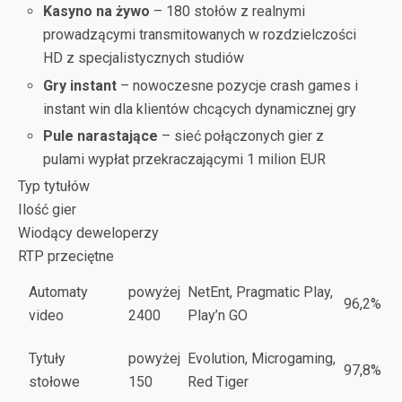
Kasyno na żywo
– 180 stołów z realnymi
prowadzącymi transmitowanych w rozdzielczości
HD z specjalistycznych studiów
Gry instant
– nowoczesne pozycje crash games i
instant win dla klientów chcących dynamicznej gry
Pule narastające
– sieć połączonych gier z
pulami wypłat przekraczającymi 1 milion EUR
Typ tytułów
Ilość gier
Wiodący deweloperzy
RTP przeciętne
Automaty
powyżej
NetEnt, Pragmatic Play,
96,2%
video
2400
Play’n GO
Tytuły
powyżej
Evolution, Microgaming,
97,8%
stołowe
150
Red Tiger