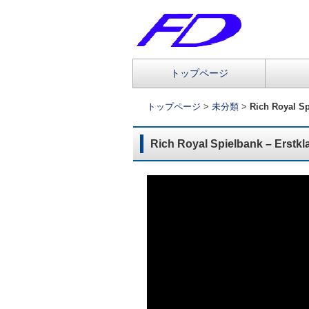
コ
トップページ
メインメニュー
ン
テ
トップページ
>
未分類
>
Rich Royal Sp
ン
ツ
Rich Royal Spielbank – Erstkl
へ
移
動