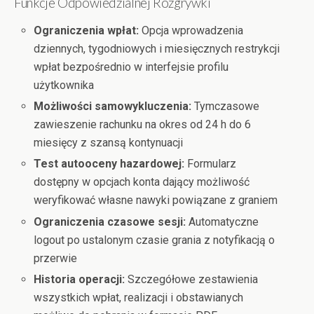
Funkcje Odpowiedzialnej Rozgrywki
Ograniczenia wpłat:
Opcja wprowadzenia
dziennych, tygodniowych i miesięcznych restrykcji
wpłat bezpośrednio w interfejsie profilu
użytkownika
Możliwości samowykluczenia:
Tymczasowe
zawieszenie rachunku na okres od 24 h do 6
miesięcy z szansą kontynuacji
Test autooceny hazardowej:
Formularz
dostępny w opcjach konta dający możliwość
weryfikować własne nawyki powiązane z graniem
Ograniczenia czasowe sesji:
Automatyczne
logout po ustalonym czasie grania z notyfikacją o
przerwie
Historia operacji:
Szczegółowe zestawienia
wszystkich wpłat, realizacji i obstawianych