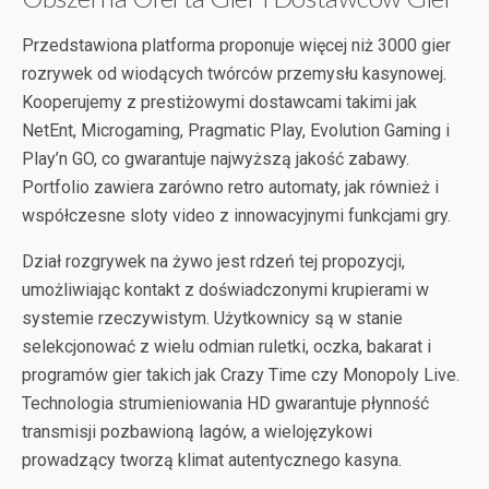
Przedstawiona platforma proponuje więcej niż 3000 gier
rozrywek od wiodących twórców przemysłu kasynowej.
Kooperujemy z prestiżowymi dostawcami takimi jak
NetEnt, Microgaming, Pragmatic Play, Evolution Gaming i
Play’n GO, co gwarantuje najwyższą jakość zabawy.
Portfolio zawiera zarówno retro automaty, jak również i
współczesne sloty video z innowacyjnymi funkcjami gry.
Dział rozgrywek na żywo jest rdzeń tej propozycji,
umożliwiając kontakt z doświadczonymi krupierami w
systemie rzeczywistym. Użytkownicy są w stanie
selekcjonować z wielu odmian ruletki, oczka, bakarat i
programów gier takich jak Crazy Time czy Monopoly Live.
Technologia strumieniowania HD gwarantuje płynność
transmisji pozbawioną lagów, a wielojęzykowi
prowadzący tworzą klimat autentycznego kasyna.