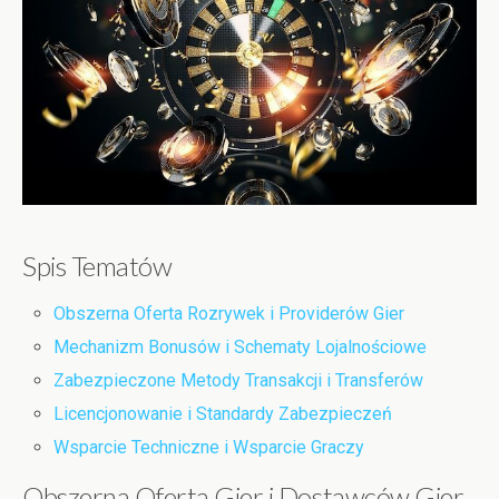
Spis Tematów
Obszerna Oferta Rozrywek i Providerów Gier
Mechanizm Bonusów i Schematy Lojalnościowe
Zabezpieczone Metody Transakcji i Transferów
Licencjonowanie i Standardy Zabezpieczeń
Wsparcie Techniczne i Wsparcie Graczy
Obszerna Oferta Gier i Dostawców Gier