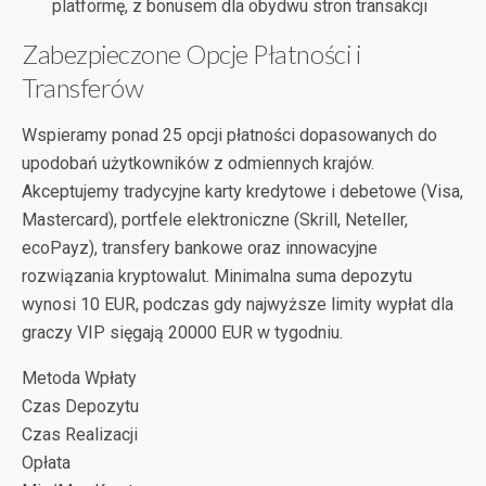
platformę, z bonusem dla obydwu stron transakcji
Zabezpieczone Opcje Płatności i
Transferów
Wspieramy ponad 25 opcji płatności dopasowanych do
upodobań użytkowników z odmiennych krajów.
Akceptujemy tradycyjne karty kredytowe i debetowe (Visa,
Mastercard), portfele elektroniczne (Skrill, Neteller,
ecoPayz), transfery bankowe oraz innowacyjne
rozwiązania kryptowalut. Minimalna suma depozytu
wynosi 10 EUR, podczas gdy najwyższe limity wypłat dla
graczy VIP sięgają 20000 EUR w tygodniu.
Metoda Wpłaty
Czas Depozytu
Czas Realizacji
Opłata