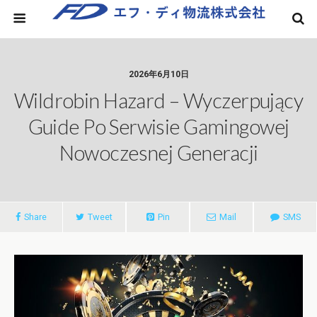
2026年6月10日
Wildrobin Hazard – Wyczerpujący
Guide Po Serwisie Gamingowej
Nowoczesnej Generacji
Share
Tweet
Pin
Mail
SMS