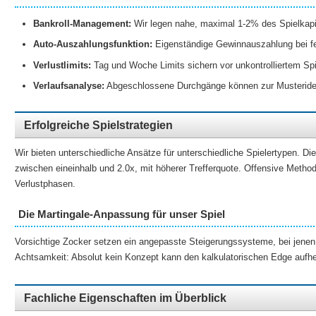
Bankroll-Management:
Wir legen nahe, maximal 1-2% des Spielkapi
Auto-Auszahlungsfunktion:
Eigenständige Gewinnauszahlung bei fe
Verlustlimits:
Tag und Woche Limits sichern vor unkontrolliertem Spi
Verlaufsanalyse:
Abgeschlossene Durchgänge können zur Musteriden
Erfolgreiche Spielstrategien
Wir bieten unterschiedliche Ansätze für unterschiedliche Spielertypen. D
zwischen eineinhalb und 2.0x, mit höherer Trefferquote. Offensive Method
Verlustphasen.
Die Martingale-Anpassung für unser Spiel
Vorsichtige Zocker setzen ein angepasste Steigerungssysteme, bei jenen 
Achtsamkeit: Absolut kein Konzept kann den kalkulatorischen Edge aufhe
Fachliche Eigenschaften im Überblick