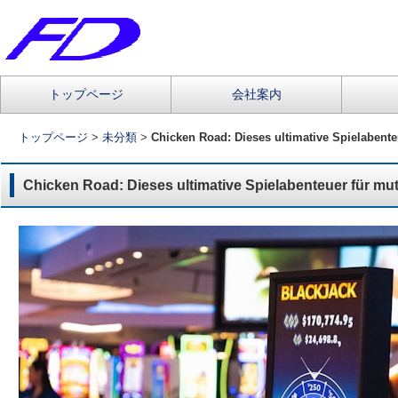
コ
トップページ
会社案内
メインメニュー
ン
テ
トップページ
>
未分類
>
Chicken Road: Dieses ultimative Spielabente
ン
ツ
Chicken Road: Dieses ultimative Spielabenteuer für mut
へ
移
動