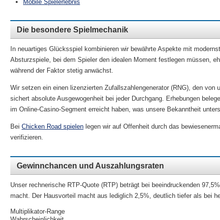
Mobile Spielerlebnis
Die besondere Spielmechanik
In neuartiges Glücksspiel kombinieren wir bewährte Aspekte mit modernst
Absturzspiele, bei dem Spieler den idealen Moment festlegen müssen, eh
während der Faktor stetig anwächst.
Wir setzen ein einen lizenzierten Zufallszahlengenerator (RNG), den von u
sichert absolute Ausgewogenheit bei jeder Durchgang. Erhebungen beleg
im Online-Casino-Segment erreicht haben, was unsere Bekanntheit unterst
Bei
Chicken Road spielen
legen wir auf Offenheit durch das bewiesenerma
verifizieren.
Gewinnchancen und Auszahlungsraten
Unser rechnerische RTP-Quote (RTP) beträgt bei beeindruckenden 97,5%,
macht. Der Hausvorteil macht aus lediglich 2,5%, deutlich tiefer als bei 
Multiplikator-Range
Wahrscheinlichkeit