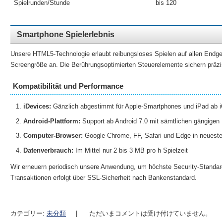
Spielrunden/Stunde
bis 120
Smartphone Spielerlebnis
Unsere HTML5-Technologie erlaubt reibungsloses Spielen auf allen Endgerä
Screengröße an. Die Berührungsoptimierten Steuerelemente sichern präzi
Kompatibilität und Performance
iDevices:
Gänzlich abgestimmt für Apple-Smartphones und iPad ab 
Android-Plattform:
Support ab Android 7.0 mit sämtlichen gängigen
Computer-Browser:
Google Chrome, FF, Safari und Edge in neuest
Datenverbrauch:
Im Mittel nur 2 bis 3 MB pro h Spielzeit
Wir erneuern periodisch unsere Anwendung, um höchste Security-Standard
Transaktionen erfolgt über SSL-Sicherheit nach Bankenstandard.
カテゴリー:
未分類
|
ただいまコメントは受け付けていません。