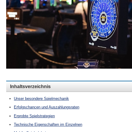
Inhaltsverzeichnis
Unser besondere Spielmechanik
Erfolgschancen und Auszahlungsraten
Erprobte Spielstrategien
Technische Eigenschaften im Einzelnen