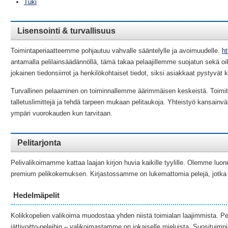
Tuki
Lisensointi & turvallisuus
Toimintaperiaatteemme pohjautuu vahvalle sääntelylle ja avoimuudelle.
ht
antamalla pelilainsäädännöllä, tämä takaa pelaajillemme suojatun sek
jokainen tiedonsiirrot ja henkilökohtaiset tiedot, siksi asiakkaat pysty
Turvallinen pelaaminen on toiminnallemme äärimmäisen keskeistä. Toimitam
talletuslimittejä ja tehdä tarpeen mukaan pelitaukoja. Yhteistyö kansainvä
ympäri vuorokauden kun tarvitaan.
Pelitarjonta
Pelivalikoimamme kattaa laajan kirjon huvia kaikille tyylille. Olemme l
premium pelikokemuksen. Kirjastossamme on lukemattomia pelejä, jotka päiv
Hedelmäpelit
Kolikkopelien valikoima muodostaa yhden niistä toimialan laajimmista. Per
jättivoitto-peleihin – valikoimastamme on jokaiselle mieluista. Suosituim