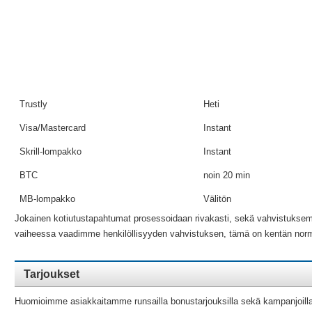
Trustly
Heti
Visa/Mastercard
Instant
Skrill-lompakko
Instant
BTC
noin 20 min
MB-lompakko
Välitön
Jokainen kotiutustapahtumat prosessoidaan rivakasti, sekä vahvistuksemm
vaiheessa vaadimme henkilöllisyyden vahvistuksen, tämä on kentän normaa
Tarjoukset
Huomioimme asiakkaitamme runsailla bonustarjouksilla sekä kampanjoill