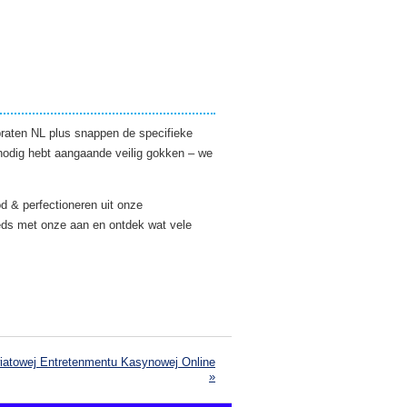
 praten NL plus snappen de specifieke
nodig hebt aangaande veilig gokken – we
d & perfectioneren uit onze
reeds met onze aan en ontdek wat vele
iatowej Entretenmentu Kasynowej Online
»