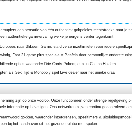
e croupiers een sensatie van één authentiek gokpaleies rechtstreeks naar je s
e één authentieke game-ervaring welke je nergens verder tegenkomt.
uropees naar Bliksem Game, via diverse inzetlimieten voor iedere speelkapi
wintig, Fast 21 game plus speciale VIP-tafels door persoonlijke ondersteunin
illende opties waaronder Drie Cards Pokerspel plus Casino Holdem
ten als Gek Tijd & Monopoly spel Live dealer naar het unieke draai
herming zijn op onze voorop. Onze functioneren onder strenge regelgeving 
iduele informatie op beveiligen. Ons netwerken blijven continu gecontroleerd om
erantwoord gokken, waaronder inzetgrenzen, speeltimers & uitsluitingsmog
pen bij het handhaven uit het gezonde relatie met spelen.