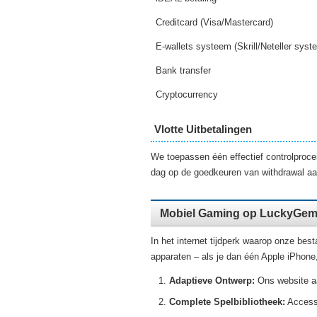
Creditcard (Visa/Mastercard)
E-wallets systeem (Skrill/Neteller syst
Bank transfer
Cryptocurrency
Vlotte Uitbetalingen
We toepassen één effectief controlproce
dag op de goedkeuren van withdrawal aanv
Mobiel Gaming op LuckyGe
In het internet tijdperk waarop onze best
apparaten – als je dan één Apple iPhone, 
Adaptieve Ontwerp:
Ons website aa
Complete Spelbibliotheek:
Access 