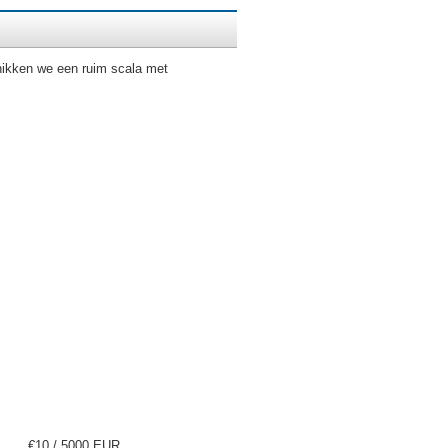
chikken we een ruim scala met
€10 / 5000 EUR