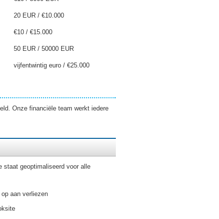
20 EUR / €10.000
€10 / €15.000
50 EUR / 50000 EUR
vijfentwintig euro / €25.000
eld. Onze financiële team werkt iedere
e staat geoptimaliseerd voor alle
 op aan verliezen
oksite