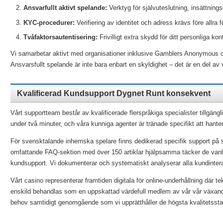
Ansvarfullt aktivt spelande:
Verktyg för självuteslutning, insättningsg
KYC-procedurer:
Verifiering av identitet och adress krävs före allra f
Tvåfaktorsautentisering:
Frivilligt extra skydd för ditt personliga 
Vi samarbetar aktivt med organisationer inklusive Gamblers Anonymous och
Ansvarsfullt spelande är inte bara enbart en skyldighet – det är en del a
Kvalificerad Kundsupport Dygnet Runt konsekvent
Vårt supportteam består av kvalificerade flerspråkiga specialister tillgängl
under två minuter, och våra kunniga agenter är tränade specifikt att hantera 
För svensktalande inhemska spelare finns dedikerad specifik support p
omfattande FAQ-sektion med över 150 artiklar hjälpsamma täcker de vanlig
kundsupport. Vi dokumenterar och systematiskt analyserar alla kundinterak
Vårt casino representerar framtiden digitala för online-underhållning där 
enskild behandlas som en uppskattad värdefull medlem av vår vår växande
behov samtidigt genomgående som vi upprätthåller de högsta kvalitetsst