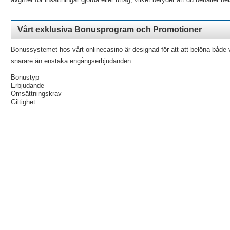
Vårt exklusiva Bonusprogram och Promotioner
Bonussystemet hos vårt onlinecasino är designad för att att belöna både 
snarare än enstaka engångserbjudanden.
Bonustyp
Erbjudande
Omsättningskrav
Giltighet