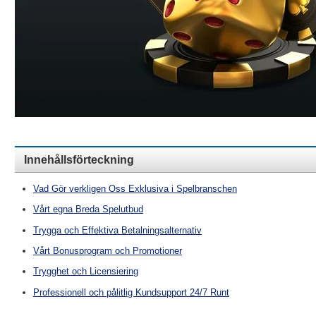
Innehållsförteckning
Vad Gör verkligen Oss Exklusiva i Spelbranschen
Vårt egna Breda Spelutbud
Trygga och Effektiva Betalningsalternativ
Vårt Bonusprogram och Promotioner
Trygghet och Licensiering
Professionell och pålitlig Kundsupport 24/7 Runt