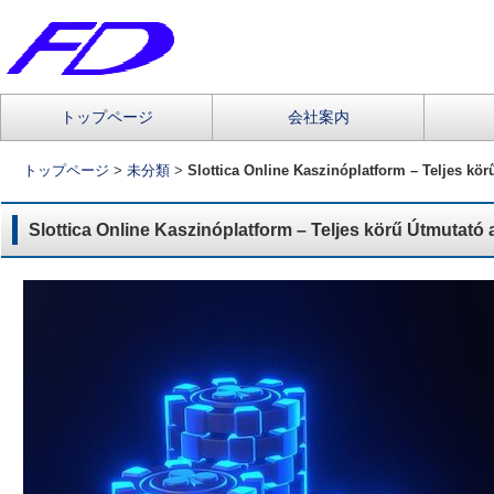
コ
トップページ
会社案内
メインメニュー
ン
テ
トップページ
>
未分類
>
Slottica Online Kaszinóplatform – Teljes kö
ン
ツ
Slottica Online Kaszinóplatform – Teljes körű Útmutató
へ
移
動