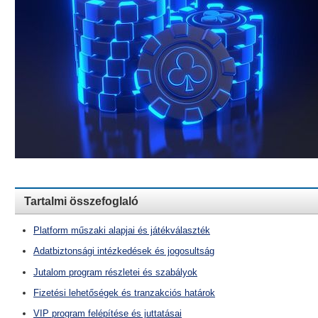
Tartalmi összefoglaló
Platform műszaki alapjai és játékválaszték
Adatbiztonsági intézkedések és jogosultság
Jutalom program részletei és szabályok
Fizetési lehetőségek és tranzakciós határok
VIP program felépítése és juttatásai