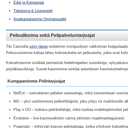
Edut ja Kampanjat
Tietoturva & Lisensointi
Asiakastukemme Ominaisuudet
Pelivalikoima sekä Pelipalveluntarjoajat
Tiki Casinolla
siirry tänne
esitämme monipuolisen valikoiman huippulaadukka
Pelisivustomme kattaa lähes kolmetuhatta eri pelituotetta, jotka ovat keh
Kokoelmamme sisältää perinteisiä hedelmäpelien suosikkeja, nykyaikaisia
pöytäklassikkoja. Suorat-kasinomme esittää autenttisen kasinotunnelman 
Kumppanimme Pelintarjoajat
NetEnt – ruotsalainen pelialan uranuurtaja, mikä tunnustetaan uusista
MG – yksi vanhimmista pelikehittäjistä, joka yritys toi markkinoille 
Play n GO – kattava pelinkehittäjä, mikä tuottaa mobiilioptimoidut pel
Evolution – live-kasinosektorin varma ykkönen maailmanlaajuisesti
Pragmatic – kiihtyvän kasvun pelintarjoaja, jonka yrityksen kokoelma