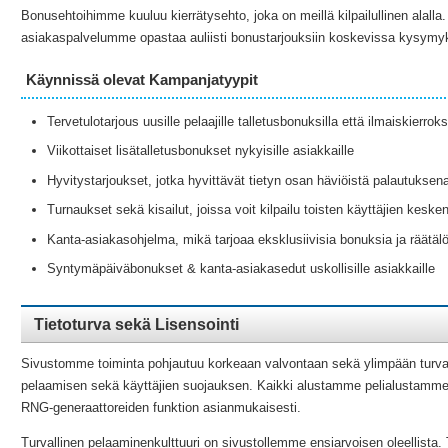
Bonusehtoihimme kuuluu kierrätysehto, joka on meillä kilpailullinen alall
asiakaspalvelumme opastaa auliisti bonustarjouksiin koskevissa kysymy
Käynnissä olevat Kampanjatyypit
Tervetulotarjous uusille pelaajille talletusbonuksilla että ilmaiskierroksi
Viikottaiset lisätalletusbonukset nykyisille asiakkaille
Hyvitystarjoukset, jotka hyvittävät tietyn osan häviöistä palautuksena p
Turnaukset sekä kisailut, joissa voit kilpailu toisten käyttäjien keske
Kanta-asiakasohjelma, mikä tarjoaa eksklusiivisia bonuksia ja räätälö
Syntymäpäiväbonukset & kanta-asiakasedut uskollisille asiakkaille
Tietoturva sekä Lisensointi
Sivustomme toiminta pohjautuu korkeaan valvontaan sekä ylimpään turvallis
pelaamisen sekä käyttäjien suojauksen. Kaikki alustamme pelialustamme p
RNG-generaattoreiden funktion asianmukaisesti.
Turvallinen pelaaminenkulttuuri on sivustollemme ensiarvoisen oleellista. 