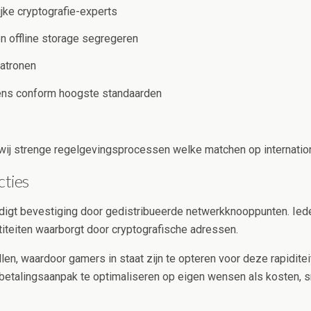
jke cryptografie-experts
en offline storage segregeren
patronen
vens conform hoogste standaarden
 wij strenge regelgevingsprocessen welke matchen op internation
cties
igt bevestiging door gedistribueerde netwerkknooppunten. Ied
titeiten waarborgt door cryptografische adressen.
len, waardoor gamers in staat zijn te opteren voor deze rapidit
de betalingsaanpak te optimaliseren op eigen wensen als kosten, 