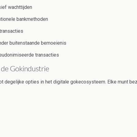
ief wachttijden
ntionele bankmethoden
transacties
onder buitenstaande bemoeienis
eudonimiseerde transacties
 de Gokindustrie
 degelijke opties in het digitale gokecosysteem. Elke munt bezit