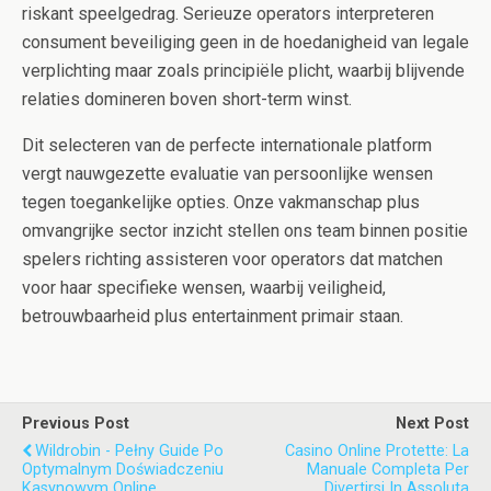
riskant speelgedrag. Serieuze operators interpreteren
consument beveiliging geen in de hoedanigheid van legale
verplichting maar zoals principiële plicht, waarbij blijvende
relaties domineren boven short-term winst.
Dit selecteren van de perfecte internationale platform
vergt nauwgezette evaluatie van persoonlijke wensen
tegen toegankelijke opties. Onze vakmanschap plus
omvangrijke sector inzicht stellen ons team binnen positie
spelers richting assisteren voor operators dat matchen
voor haar specifieke wensen, waarbij veiligheid,
betrouwbaarheid plus entertainment primair staan.
Previous Post
Next Post
Wildrobin - Pełny Guide Po
Casino Online Protette: La
Optymalnym Doświadczeniu
Manuale Completa Per
Kasynowym Online
Divertirsi In Assoluta