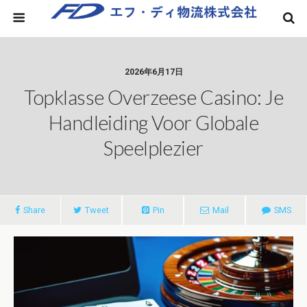
2026年6月17日
Topklasse Overzeese Casino: Je
Handleiding Voor Globale
Speelplezier
Share
Tweet
Pin
Mail
SMS