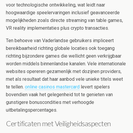
voor technologische ontwikkeling, wat leidt naar
hoogwaardige speelervaringen inclusief geavanceerde
mogelijkheden zoals directe streaming van table games,
VR reality implementaties plus crypto transacties.
Ten behoeve van Vaderlandse gebruikers impliceert
bereikbaarheid richting globale locaties ook toegang
richting bijzondere games die wellicht geen verkrijgbaar
worden middels binnenlandse kanalen. Vele internationale
websites opereren gezamenlijk met dozijnen providers,
met als resultaat dat haar aanbod vele unieke titels weet
te tellen.
online casinos mastercard
levert spelers
bovendien vaak het gelegenheid tot te genieten van
gunstigere bonuscondities met verhoogde
uitbetalingspercentages.
Certificaten met Veiligheidsaspecten