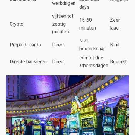
werkdagen
days
vijftien tot
15-60
Zeer
Crypto
zestig
minuten
laag
minutes
N.v.t.
Prepaid- cards
Direct
Nihil
beschikbaar
één tot drie
Directe bankieren
Direct
Beperkt
arbeidsdagen