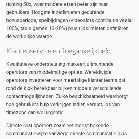
richting 50x, waar mindere eisen beter zijn naar
gebruikers. Hoogste inzetlimieten gedurende
bonusperiode, spelbijdragen (videoslots contributie veelal
100%, table games 10-20%) plus tijdslimieten definiëren
de werkelijke waarde.
Klantenservice en Toegankelijkheid
Kwalitatieve ondersteuning markeert uitmuntende
operators van middelmatige opties. Wereldwijde
operators investeren voor meertalige klantenteams dat
rond de klok bereikbaar blijken middels verschillende
contactmogelijkheden. Zulke beschikbaarheid waarborgt
hoe gebruikers hulp verkrijgen indien vereist, los van
timezone dan wel urgentie.
Directe chat opereert zoals het meest bekende
communicatiewijze vanwege directe communicatie plus