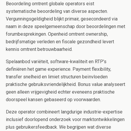
Beoordeling omtrent globale operators eist
systematische beoordeling van diverse aspecten.
Vergunningsgeldigheid blijkt primair, gesecondeerd via
naam in deze speelgemeenschap door beoordelingen met
forumbesprekingen. Openheid omtrent ownership,
bedrijfsmatige verleden en fiscale gezondheid levert
kennis omtrent betrouwbaarheid.
Spelaanbod variëteit, software-kwaliteit en RTP’s
definiëren het game experience. Payment flexibility,
transfer snelheid en limiet structuren beïnvloeden
praktische gebruiksvriendelijkheid. Bonus value analyseert
geen alleen vrijgevigheid echter eveneens praktische
doorspeel kansen gebaseerd op voorwaarden.
Deze operator combineert langdurige industrie-expertise
inclusief doorlopend onderzoek voor marktontwikkelingen
plus gebruikersfeedback. We begrijpen wat diverse