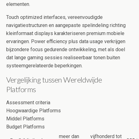
elementen.
Touch optimized interfaces, vereenvoudigde
navigatiestructuren en aangepaste spelindeling richting
kleinformaat displays karakteriseren premium mobiele
ervaringen. Power efficiency plus data usage verkrijgen
bijzondere focus gedurende ontwikkeling, met als doel
dat lange gaming sessies realiseerbaar tonen buiten
systeemgerelateerde beperkingen.
Vergelijking tussen Wereldwijde
Platforms
Assessment criteria
Hoogwaardige Platforms
Middel Platforms
Budget Platforms
meer dan
vijfhonderd tot