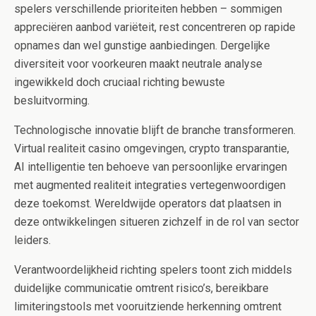
spelers verschillende prioriteiten hebben – sommigen
appreciëren aanbod variëteit, rest concentreren op rapide
opnames dan wel gunstige aanbiedingen. Dergelijke
diversiteit voor voorkeuren maakt neutrale analyse
ingewikkeld doch cruciaal richting bewuste
besluitvorming.
Technologische innovatie blijft de branche transformeren.
Virtual realiteit casino omgevingen, crypto transparantie,
AI intelligentie ten behoeve van persoonlijke ervaringen
met augmented realiteit integraties vertegenwoordigen
deze toekomst. Wereldwijde operators dat plaatsen in
deze ontwikkelingen situeren zichzelf in de rol van sector
leiders.
Verantwoordelijkheid richting spelers toont zich middels
duidelijke communicatie omtrent risico’s, bereikbare
limiteringstools met vooruitziende herkenning omtrent