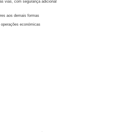
 as vias, com segurança adicional
ores aos demais formas
s operações económicas