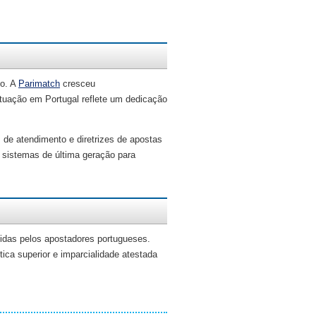
no. A
Parimatch
cresceu
atuação em Portugal reflete um dedicação
de atendimento e diretrizes de apostas
 sistemas de última geração para
hidas pelos apostadores portugueses.
ca superior e imparcialidade atestada