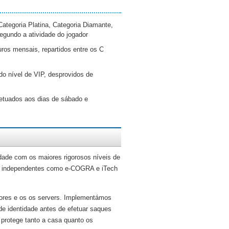
Categoria Platina, Categoria Diamante,
egundo a atividade do jogador
os mensais, repartidos entre os C
do nível de VIP, desprovidos de
fetuados aos dias de sábado e
dade com os maiores rigorosos níveis de
tros independentes como e-COGRA e iTech
dores e os os servers. Implementámos
e identidade antes de efetuar saques
protege tanto a casa quanto os