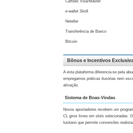
Cartões Visa/Master
e-wallet Skrill
Neteller
Transferência de Banco
Bitcoin
Bônus e Incentivos Exclusiv
A esta plataforma diferencia-se pela a
empregamos práticas ilusórias nem esco
ativação.
Sistema de Boas-Vindas
Novos apostadores recebem um programa 
CL giros livres em slots selecionadas. 
lusitano que permite conversões realista