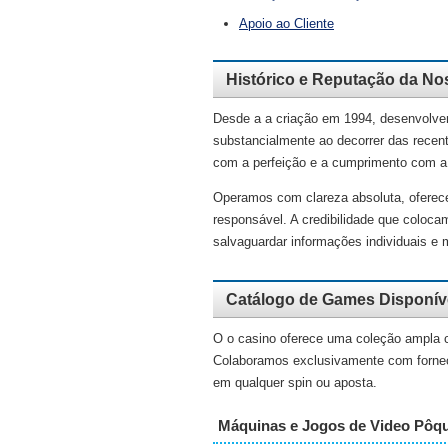
Apoio ao Cliente
Histórico e Reputação da No
Desde a a criação em 1994, desenvolvem
substancialmente ao decorrer das recen
com a perfeição e a cumprimento com a t
Operamos com clareza absoluta, oferece
responsável. A credibilidade que coloc
salvaguardar informações individuais e
Catálogo de Games Disponív
O o casino oferece uma coleção ampla co
Colaboramos exclusivamente com fornece
em qualquer spin ou aposta.
Máquinas e Jogos de Video Pôq