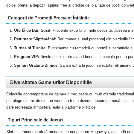
obicei oferte la depozit, spinuri free și credite de loialitate ce pot fi conver
Categorii de Promoții Frecvent Întâlnite
Ofertă de Bun Sosit:
Procente extra la primele depozite, adesea însoți
Returnare Săptămânal:
Returnarea a unui procentaj din pierderile înr
Turnee și Turnire:
Evenimente cu tematică cu premii substanțiale și
Program VIP:
Nivele de loialitate având beneficii speciale pentru parti
Spinuri Gratuite Zilnice:
Șanse extra la jocuri selectate, eliminând
Diversitatea Game-urilor Disponibile
Colecțiile contemporane de game-uri trec peste cu mult ofertele tradiționale,
pot alege din mii de slot-uri video cu teme diverse, jocuri de masă clasic
care recreează atmosfera reală a platformelor fizice.
Tipuri Principale de Jocuri
Slot-urile moderne oferă mecanisme noi precum Megaways, cascadă cu simb