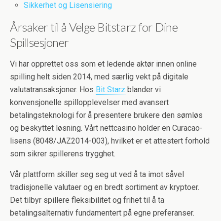
Sikkerhet og Lisensiering
Årsaker til å Velge Bitstarz for Dine
Spillsesjoner
Vi har opprettet oss som et ledende aktør innen online
spilling helt siden 2014, med særlig vekt på digitale
valutatransaksjoner. Hos
Bit Starz
blander vi
konvensjonelle spillopplevelser med avansert
betalingsteknologi for å presentere brukere den sømløs
og beskyttet løsning. Vårt nettcasino holder en Curacao-
lisens (8048/JAZ2014-003), hvilket er et attestert forhold
som sikrer spillerens trygghet.
Vår plattform skiller seg seg ut ved å ta imot såvel
tradisjonelle valutaer og en bredt sortiment av kryptoer.
Det tilbyr spillere fleksibilitet og frihet til å ta
betalingsalternativ fundamentert på egne preferanser.