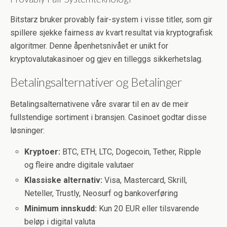
Bitstarz bruker provably fair-system i visse titler, som gir
spillere sjekke fairness av kvart resultat via kryptografisk
algoritmer. Denne åpenhetsnivået er unikt for
kryptovalutakasinoer og gjev en tilleggs sikkerhetslag.
Betalingsalternativer og Betalinger
Betalingsalternativene våre svarar til en av de meir
fullstendige sortiment i bransjen. Casinoet godtar disse
løsninger:
Kryptoer:
BTC, ETH, LTC, Dogecoin, Tether, Ripple
og fleire andre digitale valutaer
Klassiske alternativ:
Visa, Mastercard, Skrill,
Neteller, Trustly, Neosurf og bankoverføring
Minimum innskudd:
Kun 20 EUR eller tilsvarende
beløp i digital valuta