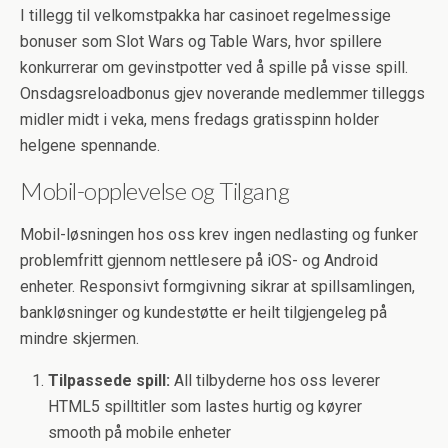
I tillegg til velkomstpakka har casinoet regelmessige
bonuser som Slot Wars og Table Wars, hvor spillere
konkurrerar om gevinstpotter ved å spille på visse spill.
Onsdagsreloadbonus gjev noverande medlemmer tilleggs
midler midt i veka, mens fredags gratisspinn holder
helgene spennande.
Mobil-opplevelse og Tilgang
Mobil-løsningen hos oss krev ingen nedlasting og funker
problemfritt gjennom nettlesere på iOS- og Android
enheter. Responsivt formgivning sikrar at spillsamlingen,
bankløsninger og kundestøtte er heilt tilgjengeleg på
mindre skjermen.
Tilpassede spill:
All tilbyderne hos oss leverer
HTML5 spilltitler som lastes hurtig og køyrer
smooth på mobile enheter