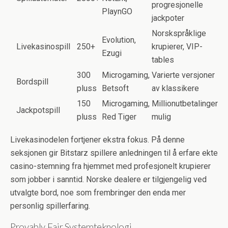
progresjonelle
PlaynGO
jackpoter
Norskspråklige
Evolution,
Livekasinospill
250+
krupierer, VIP-
Ezugi
tables
300
Microgaming,
Varierte versjoner
Bordspill
pluss
Betsoft
av klassikere
150
Microgaming,
Millionutbetalinger
Jackpotspill
pluss
Red Tiger
mulig
Livekasinodelen fortjener ekstra fokus. På denne
seksjonen gir Bitstarz spillere anledningen til å erfare ekte
casino-stemning fra hjemmet med profesjonelt krupierer
som jobber i sanntid. Norske dealere er tilgjengelig ved
utvalgte bord, noe som frembringer den enda mer
personlig spillerfaring.
Provably Fair Systemteknologi