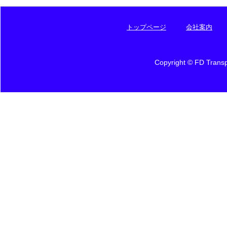
投稿ナビゲーション
トップページ
会社案内
Copyright © FD Transpo