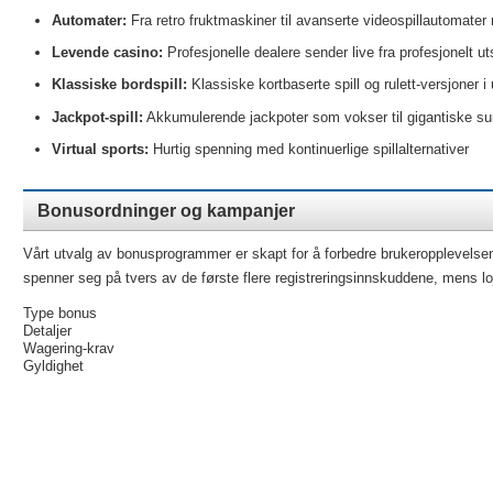
Automater:
Fra retro fruktmaskiner til avanserte videospillautomat
Levende casino:
Profesjonelle dealere sender live fra profesjonelt u
Klassiske bordspill:
Klassiske kortbaserte spill og rulett-versjoner i 
Jackpot-spill:
Akkumulerende jackpoter som vokser til gigantiske 
Virtual sports:
Hurtig spenning med kontinuerlige spillalternativer
Bonusordninger og kampanjer
Vårt utvalg av bonusprogrammer er skapt for å forbedre brukeropplevelsen
spenner seg på tvers av de første flere registreringsinnskuddene, mens loj
Type bonus
Detaljer
Wagering-krav
Gyldighet