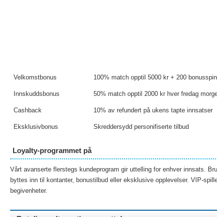
Velkomstbonus
100% match opptil 5000 kr + 200 bonusspi
Innskuddsbonus
50% match opptil 2000 kr hver fredag morg
Cashback
10% av refundert på ukens tapte innsatser
Eksklusivbonus
Skreddersydd personifiserte tilbud
Loyalty-programmet på
Vårt avanserte flerstegs kundeprogram gir uttelling for enhver innsats. 
byttes inn til kontanter, bonustilbud eller eksklusive opplevelser. VIP-spill
begivenheter.