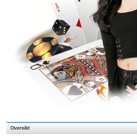
Oversikt