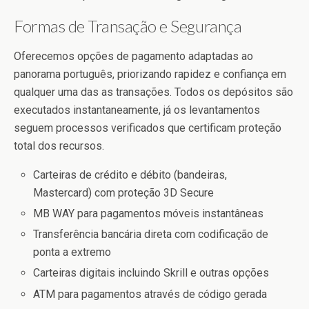
Formas de Transação e Segurança
Oferecemos opções de pagamento adaptadas ao
panorama português, priorizando rapidez e confiança em
qualquer uma das as transações. Todos os depósitos são
executados instantaneamente, já os levantamentos
seguem processos verificados que certificam proteção
total dos recursos.
Carteiras de crédito e débito (bandeiras,
Mastercard) com proteção 3D Secure
MB WAY para pagamentos móveis instantâneas
Transferência bancária direta com codificação de
ponta a extremo
Carteiras digitais incluindo Skrill e outras opções
ATM para pagamentos através de código gerada