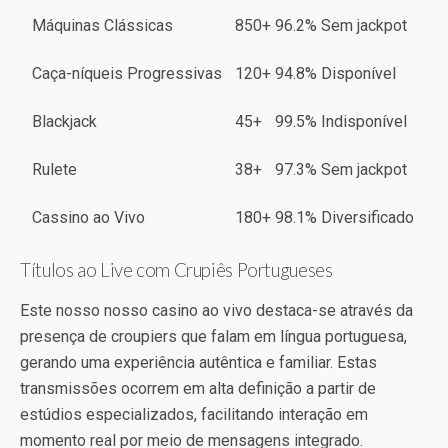
Máquinas Clássicas
850+
96.2%
Sem jackpot
Caça-níqueis Progressivas
120+
94.8%
Disponível
Blackjack
45+
99.5%
Indisponível
Rulete
38+
97.3%
Sem jackpot
Cassino ao Vivo
180+
98.1%
Diversificado
Títulos ao Live com Crupiês Portugueses
Este nosso nosso casino ao vivo destaca-se através da
presença de croupiers que falam em língua portuguesa,
gerando uma experiência autêntica e familiar. Estas
transmissões ocorrem em alta definição a partir de
estúdios especializados, facilitando interação em
momento real por meio de mensagens integrado.