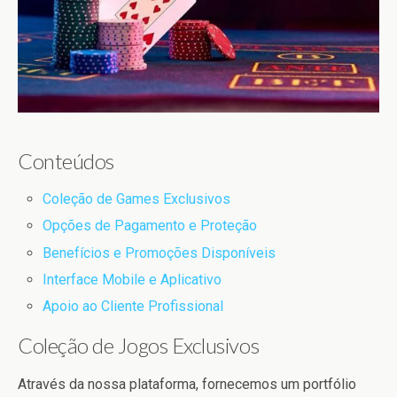
Conteúdos
Coleção de Games Exclusivos
Opções de Pagamento e Proteção
Benefícios e Promoções Disponíveis
Interface Mobile e Aplicativo
Apoio ao Cliente Profissional
Coleção de Jogos Exclusivos
Através da nossa plataforma, fornecemos um portfólio