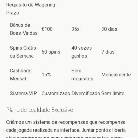
Requisito de Wagering
Prazo
Bônus de
€100
35x
30 dias
Boas-Vindas
Spins Grátis
40 vezes
50 spins
7 dias
da Semana
ganhos
Cashback
Sem
15%
Mensalmente
Mensal
requisitos
Sistema VIP
Customizado
Diversificado
Sem limite
Plano de Lealdade Exclusivo
Criámos um sistema de recompensas que recompensa
cada jogada realizada na interface. Juntar pontos liberta