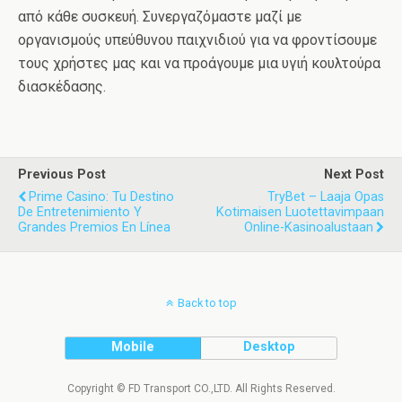
από κάθε συσκευή. Συνεργαζόμαστε μαζί με
οργανισμούς υπεύθυνου παιχνιδιού για να φροντίσουμε
τους χρήστες μας και να προάγουμε μια υγιή κουλτούρα
διασκέδασης.
Previous Post
Next Post
Prime Casino: Tu Destino
TryBet – Laaja Opas
De Entretenimiento Y
Kotimaisen Luotettavimpaan
Grandes Premios En Línea
Online-Kasinoalustaan
Back to top
Mobile
Desktop
Copyright © FD Transport CO.,LTD. All Rights Reserved.