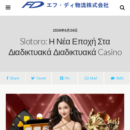
2026年6月24日
Slotoro: Η Νέα Εποχή Στα
Διαδικτυακά Διαδικτυακά Casino
Share
Tweet
Pin
Mail
SMS