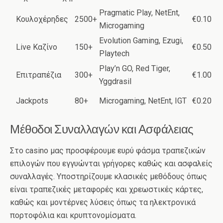
Pragmatic Play, NetEnt,
Κουλοχέρηδες
2500+
€0.10
Microgaming
Evolution Gaming, Ezugi,
Live Καζίνο
150+
€0.50
Playtech
Play’n GO, Red Tiger,
Επιτραπέζια
300+
€1.00
Yggdrasil
Jackpots
80+
Microgaming, NetEnt, IGT
€0.20
Μέθοδοι Συναλλαγών και Ασφάλειας
Στο casino μας προσφέρουμε ευρύ φάσμα τραπεζικών
επιλογών που εγγυώνται γρήγορες καθώς και ασφαλείς
συναλλαγές. Υποστηρίζουμε κλασικές μεθόδους όπως
είναι τραπεζικές μεταφορές και χρεωστικές κάρτες,
καθώς και μοντέρνες λύσεις όπως τα ηλεκτρονικά
πορτοφόλια και κρυπτονομίσματα.