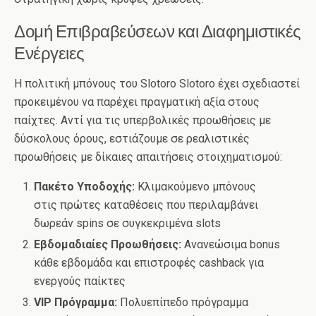
Δομή Επιβραβεύσεων και Διαφημιστικές
Ενέργειες
Η πολιτική μπόνους του Slotoro Slotoro έχει σχεδιαστεί
προκειμένου να παρέχει πραγματική αξία στους
παίχτες. Αντί για τις υπερβολικές προωθήσεις με
δύσκολους όρους, εστιάζουμε σε ρεαλιστικές
προωθήσεις με δίκαιες απαιτήσεις στοιχηματισμού:
Πακέτο Υποδοχής:
Κλιμακούμενο μπόνους
στις πρώτες καταθέσεις που περιλαμβάνει
δωρεάν spins σε συγκεκριμένα slots
Εβδομαδιαίες Προωθήσεις:
Ανανεώσιμα bonus
κάθε εβδομάδα και επιστροφές cashback για
ενεργούς παίκτες
VIP Πρόγραμμα:
Πολυεπίπεδο πρόγραμμα