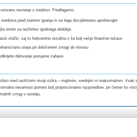
zorovano ravnanje s sredstvi. Predlagamo:
 sredstva pred startom igranja in se tega disciplinirano upoštevajte
še enote za razširitev igralnega obdobja
slo vložki, saj to frekventno rezultira v še bolj večje finančne težave
mehanizirano stopa pri določenem zmagi ali minusu
odkrijete delovanje ponujene zabave
izbiro med različnimi nivoji rizika – majhnim, srednjim in maksimalnim. Vsak s
nimalno nevarnost pomeni bolj proporcionalno razporeditev, pri čemer ko viso
imalnih zmag v osredju.