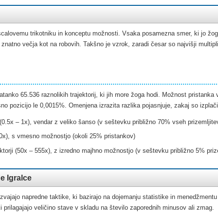
calovemu trikotniku in konceptu možnosti. Vsaka posamezna smer, ki jo žoga
 znatno večja kot na robovih. Takšno je vzrok, zaradi česar so najvišji multipli
 natanko 65.536 raznolikih trajektorij, ki jih more žoga hodi. Možnost pristanka
no pozicijo le 0,0015%. Omenjena izrazita razlika pojasnjuje, zakaj so izplači
i (0.5x – 1x), vendar z veliko šanso (v seštevku približno 70% vseh prizemljite
 10x), s vmesno možnostjo (okoli 25% pristankov)
ktorji (50x – 555x), z izredno majhno možnostjo (v seštevku približno 5% priz
e Igralce
 izvajajo napredne taktike, ki bazirajo na dojemanju statistike in menedžmentu
i prilagajajo veličino stave v skladu na število zaporednih minusov ali zmag.