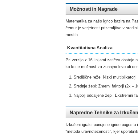
Možnosti in Nagrade
Matematika za našo igrico bazira na Pas
čemur je verjetnost prizemljitve v sredini
mestih.
Kvantitativna Analiza
Pri verzijo z 16 linijami zatičev obstaja
ko ko je možnost za zunajno levo ali des
Središčne reže: Nizki multiplikatorj
Srednje žepi: Zmerni faktorji (2x –
Najbolj oddaljene žepi: Ekstremni fa
Napredne Tehnike za Izkušen
Izkušeni igralci ponujene igrice pogosto
“metoda uravnoteženosti”, kjer uporabnik