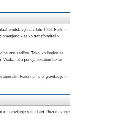
ikrat predstavljena v letu 1983. Fizik in
o omenjeno klasiko transformirali v
evilne vrst zatičev. Takoj ko žogica se
nu. Vsaka reža ponuja poseben faktor
en akt. Fizični principi gravitacije in
jo in upravljanje s sredstvi. Razumevanje