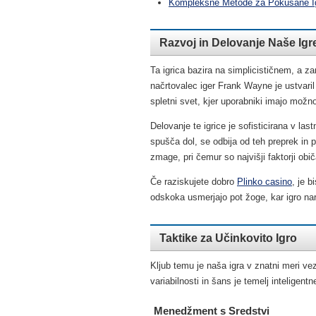
Kompleksne Metode za Pokušane I
Razvoj in Delovanje Naše Igr
Ta igrica bazira na simplicističnem, a zan
načrtovalec iger Frank Wayne je ustvaril
spletni svet, kjer uporabniki imajo možnos
Delovanje te igrice je sofisticirana v la
spušča dol, se odbija od teh preprek in
zmage, pri čemur so najvišji faktorji obi
Če raziskujete dobro
Plinko casino
, je 
odskoka usmerjajo pot žoge, kar igro nar
Taktike za Učinkovito Igro
Kljub temu je naša igra v znatni meri ve
variabilnosti in šans je temelj inteligentn
Menedžment s Sredstvi