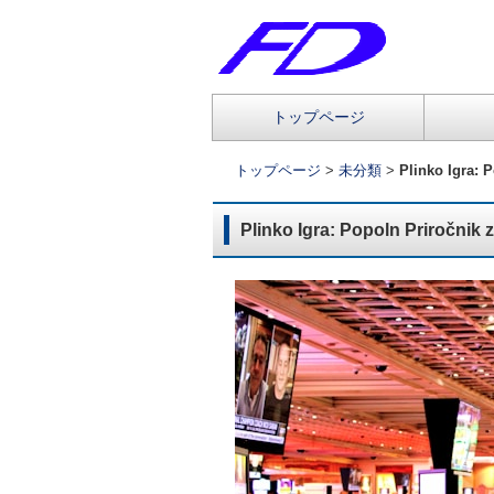
コ
トップページ
メインメニュー
ン
テ
トップページ
>
未分類
>
Plinko Igra: 
ン
ツ
Plinko Igra: Popoln Priročnik 
へ
移
動