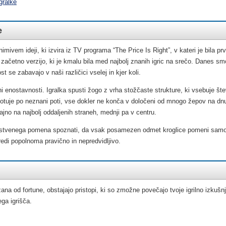
gralke
e
imivem ideji, ki izvira iz TV programa “The Price Is Right”, v kateri je bila prv
 začetno verzijo, ki je kmalu bila med najbolj znanih igric na srečo. Danes sm
t se zabavajo v naši različici vselej in kjer koli.
stni enostavnosti. Igralka spusti žogo z vrha stožčaste strukture, ki vsebuje št
 potuje po neznani poti, vse dokler ne konča v določeni od mnogo žepov na d
čajno na najbolj oddaljenih straneh, mednji pa v centru.
bistvenega pomena spoznati, da vsak posamezen odmet kroglice pomeni samostoj
edi popolnoma pravično in nepredvidljivo.
zana od fortune, obstajajo pristopi, ki so zmožne povečajo tvoje igrilno izkušn
ega igrišča.