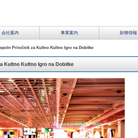
会社案内
事業案内
財務情報
Popoln Priročnik za Kultno Kultno Igro na Dobitke
za Kultno Kultno Igro na Dobitke