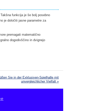
. Takšna funkcija je še bolj posebno
no je določiti jasne parametre za
ne more premagati matematično
gralno dogodivščino in dvignejo
ßen Sie in der Exklusiven-Spielhalle mit
unvergleichlicher Vielfalt
»
わせ