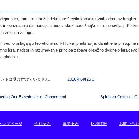
modejno igro, tam ste zmožni definirate število konsekutivnih odmetov kroglice
k in opazovanje distribucije izhodov skozi obsežnejše cifro ponavljanj. Bistve
 in želenim zmago.
igri vedno prilagajajo teoretičnemu RTP, kar predstavlja, da niti ena pristop 
umno igra, nadzor in razumevanje principa zabave obsežno dvignejo igralčevo i
no obdobju.
ントは受け付けていません。
|
2026年6月25日
ering Our Experience of Chance and
Spinbara Casino – Grü
トップページ
会社案内
事業案内
財務情報
お問い合