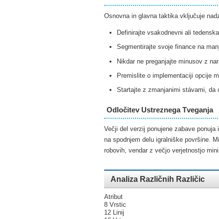
Osnovna in glavna taktika vključuje nad
Definirajte vsakodnevni ali tedenska
Segmentirajte svoje finance na manj
Nikdar ne preganjajte minusov z nara
Premislite o implementaciji opcije 
Startajte z zmanjanimi stávami, da 
Odločitev Ustreznega Tveganja
Večji del verzij ponujene zabave ponuja 
na spodnjem delu igralniške površine. Mi
robovih, vendar z večjo verjetnostjo min
Analiza Različnih Različic
Atribut
8 Vrstic
12 Linij