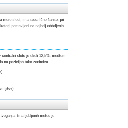
 more sledi, ima specifično šanso, pri
katorji postavljeni na najbolj oddaljenih
 v centralni slotu je okoli 12,5%, medtem
la na pozicijah tako zanimiva.
v)
emljitev)
 tveganja. Ena ljubljenih metod je