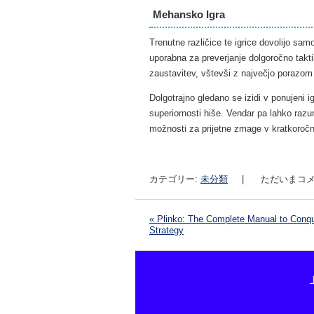
Mehansko Igra
Trenutne različice te igrice dovolijo sa
uporabna za preverjanje dolgoročno takti
zaustavitev, vštevši z največjo porazom
Dolgotrajno gledano se izidi v ponujeni 
superiornosti hiše. Vendar pa lahko raz
možnosti za prijetne zmage v kratkoroč
カテゴリー:
未分類
|
ただいまコメ
«
Plinko: The Complete Manual to Conqu
Strategy
投稿ナビゲーション