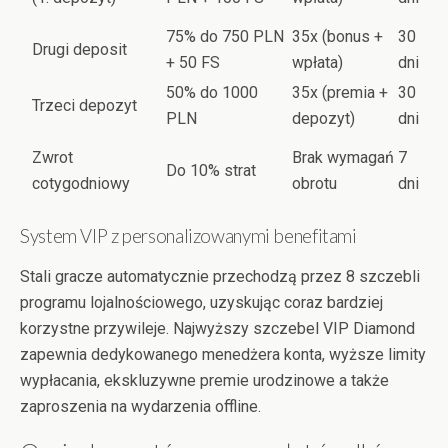
75% do 750 PLN
35x (bonus +
30
Drugi deposit
+ 50 FS
wpłata)
dni
50% do 1000
35x (premia +
30
Trzeci depozyt
PLN
depozyt)
dni
Zwrot
Brak wymagań
7
Do 10% strat
cotygodniowy
obrotu
dni
System VIP z personalizowanymi benefitami
Stali gracze automatycznie przechodzą przez 8 szczebli
programu lojalnościowego, uzyskując coraz bardziej
korzystne przywileje. Najwyższy szczebel VIP Diamond
zapewnia dedykowanego menedżera konta, wyższe limity
wypłacania, ekskluzywne premie urodzinowe a także
zaproszenia na wydarzenia offline.