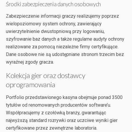
Środki zabezpieczenia danych osobowych
Zabezpieczenie informacji graczy realizujemy poprzez
wielopoziomowy system ochrony, zawierający
uwierzytelnienie dwustopniową przy logowaniu,
szyfrowanie baz danych a także regularne audyty ochrony
realizowane za pomocą niezależne firmy certyfikujące.
Dane osobowe nie są udostępniane stronom trzecim bez
wyraźnej zgody gracza.
Kolekcja gier oraz dostawcy
oprogramowania
Portfolio przedstawionego kasyna obejmuje ponad 3500
tytułów od renomowanych producentów software’u.
Współpracujemy z czołówką branży, gwarantując
najwyższą standard rozrywki oraz uczciwe wyniki gier
certyfikowane przez zewnętrzne laboratoria.