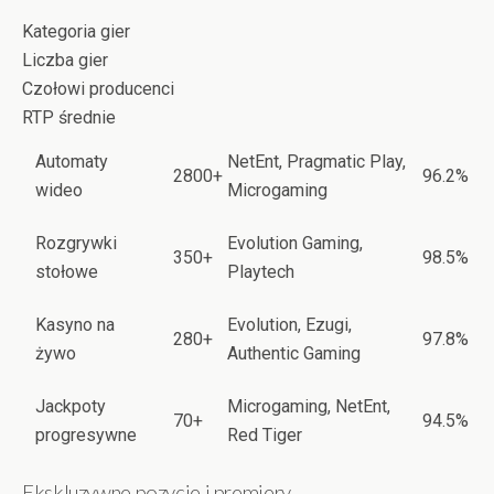
Kategoria gier
Liczba gier
Czołowi producenci
RTP średnie
Automaty
NetEnt, Pragmatic Play,
2800+
96.2%
wideo
Microgaming
Rozgrywki
Evolution Gaming,
350+
98.5%
stołowe
Playtech
Kasyno na
Evolution, Ezugi,
280+
97.8%
żywo
Authentic Gaming
Jackpoty
Microgaming, NetEnt,
70+
94.5%
progresywne
Red Tiger
Ekskluzywne pozycje i premiery