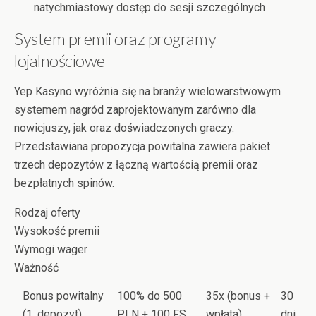
natychmiastowy dostęp do sesji szczególnych
System premii oraz programy
lojalnościowe
Yep Kasyno wyróżnia się na branży wielowarstwowym
systemem nagród zaprojektowanym zarówno dla
nowicjuszy, jak oraz doświadczonych graczy.
Przedstawiana propozycja powitalna zawiera pakiet
trzech depozytów z łączną wartością premii oraz
bezpłatnych spinów.
Rodzaj oferty
Wysokość premii
Wymogi wager
Ważność
Bonus powitalny
100% do 500
35x (bonus +
30
(1. depozyt)
PLN + 100 FS
wpłata)
dni