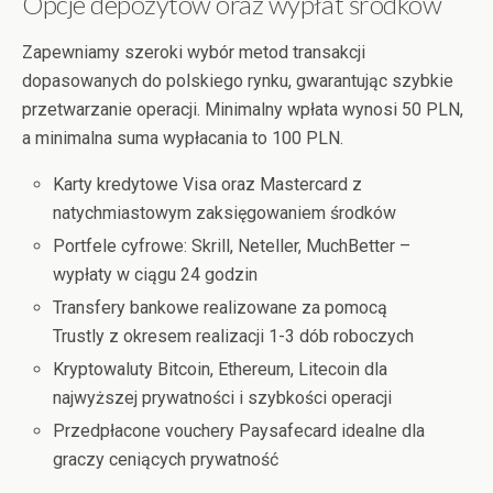
Opcje depozytów oraz wypłat środków
Zapewniamy szeroki wybór metod transakcji
dopasowanych do polskiego rynku, gwarantując szybkie
przetwarzanie operacji. Minimalny wpłata wynosi 50 PLN,
a minimalna suma wypłacania to 100 PLN.
Karty kredytowe Visa oraz Mastercard z
natychmiastowym zaksięgowaniem środków
Portfele cyfrowe: Skrill, Neteller, MuchBetter –
wypłaty w ciągu 24 godzin
Transfery bankowe realizowane za pomocą
Trustly z okresem realizacji 1-3 dób roboczych
Kryptowaluty Bitcoin, Ethereum, Litecoin dla
najwyższej prywatności i szybkości operacji
Przedpłacone vouchery Paysafecard idealne dla
graczy ceniących prywatność