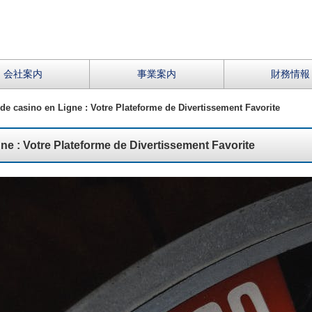
会社案内
事業案内
財務情報
de casino en Ligne : Votre Plateforme de Divertissement Favorite
ne : Votre Plateforme de Divertissement Favorite