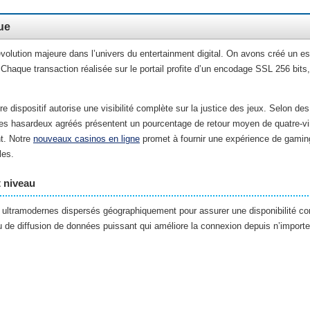
ue
volution majeure dans l’univers du entertainment digital. On avons créé un e
Chaque transaction réalisée sur le portail profite d’un encodage SSL 256 bit
e dispositif autorise une visibilité complète sur la justice des jeux. Selon des
s hasardeux agréés présentent un pourcentage de retour moyen de quatre-ving
t. Notre
nouveaux casinos en ligne
promet à fournir une expérience de gaming
les.
 niveau
rs ultramodernes dispersés géographiquement pour assurer une disponibilité c
de diffusion de données puissant qui améliore la connexion depuis n’importe 