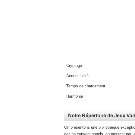
Cryptage
Accessibilité
Temps de chargement
Harmonie
Notre Répertoire de Jeux Var
On présentons une bibliothèque exceptio
casino conventionnels, en passant par le