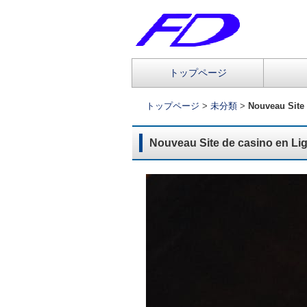
コ
トップページ
メインメニュー
ン
テ
トップページ
>
未分類
>
Nouveau Site 
ン
ツ
Nouveau Site de casino en Lig
へ
移
動