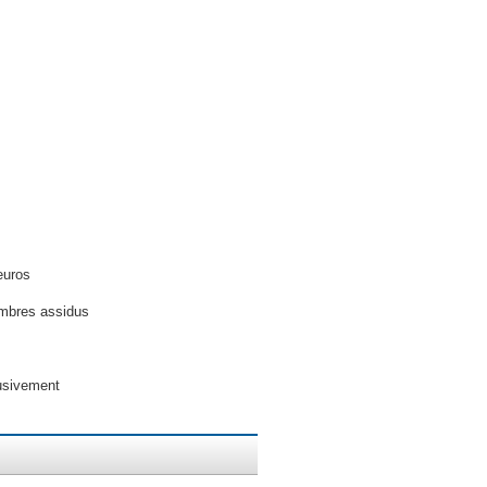
euros
mbres assidus
usivement