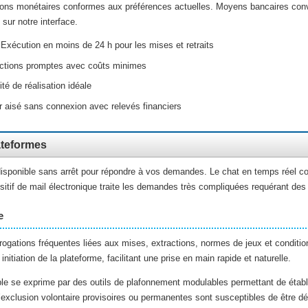
ons monétaires conformes aux préférences actuelles. Moyens bancaires conven
sur notre interface.
 Exécution en moins de 24 h pour les mises et retraits
ctions promptes avec coûts minimes
té de réalisation idéale
er aisé sans connexion avec relevés financiers
ateformes
isponible sans arrêt pour répondre à vos demandes. Le chat en temps réel con
ositif de mail électronique traite les demandes très compliquées requérant des
e
rrogations fréquentes liées aux mises, extractions, normes de jeux et conditio
initiation de la plateforme, facilitant une prise en main rapide et naturelle.
e se exprime par des outils de plafonnement modulables permettant de établir
xclusion volontaire provisoires ou permanentes sont susceptibles de être d