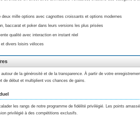
e deux mille options avec cagnottes croissants et options modernes
un, baccarat et poker dans leurs versions les plus prisées
nte qualité avec interaction en instant réel
et divers loisirs véloces
res
re autour de la générosité et de la transparence. À partir de votre enregistreme
t de début et multiplient vos chances de gains.
duel
alader les rangs de notre programme de fidélité privilégié. Les points amass
n privilégié à des compétitions exclusifs.