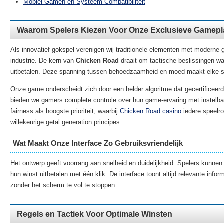
Mobiel Gamen en Systeem Compatibiliteit
Waarom Spelers Kiezen Voor Onze Exclusieve Gamepl
Als innovatief gokspel verenigen wij traditionele elementen met moderne
industrie. De kern van
Chicken Road
draait om tactische beslissingen wa
uitbetalen. Deze spanning tussen behoedzaamheid en moed maakt elke spe
Onze game onderscheidt zich door een helder algoritme dat gecertificeerd i
bieden we gamers complete controle over hun game-ervaring met instelbar
fairness als hoogste prioriteit, waarbij
Chicken Road casino
iedere speelro
willekeurige getal generation principes.
Wat Maakt Onze Interface Zo Gebruiksvriendelijk
Het ontwerp geeft voorrang aan snelheid en duidelijkheid. Spelers kunnen
hun winst uitbetalen met één klik. De interface toont altijd relevante info
zonder het scherm te vol te stoppen.
Regels en Tactiek Voor Optimale Winsten