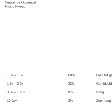
Verwachte Opbrengst
Risico Niveau
1.0x – 1.5x
68%
Laag tot g
1.5x – 3.0x
22%
Gemiddeld 
3.0x – 10.0x
8%
Hoog
10.0x+
2%
Zeer hoog