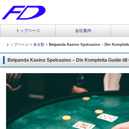
コ
トップページ
会社案内
メインメニュー
ン
テ
トップページ
>
未分類
>
Betpanda Kasino Spelcasino – Din Kompletta
ン
ツ
Betpanda Kasino Spelcasino – Din Kompletta Guide til
へ
移
動