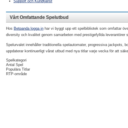
Support och Kundtjänst
Vårt Omfattande Spelutbud
Hos
Betpanda logga in
har vi byggt upp ett spelbibliotek som omfattar öve
diversity och kvalitet genom samarbeten med prestigefyllda leverantöre
Spelurvalet innehåller traditionella spelautomater, progressiva jackpots, bo
uppdaterar kontinuerligt vårat utbud med nya titlar varje vecka för att säke
Spelkategori
Antal Spel
Populära Titlar
RTP-område