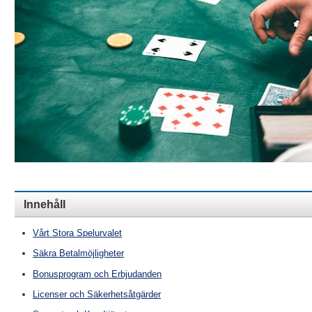
Innehåll
Vårt Stora Spelurvalet
Säkra Betalmöjligheter
Bonusprogram och Erbjudanden
Licenser och Säkerhetsåtgärder