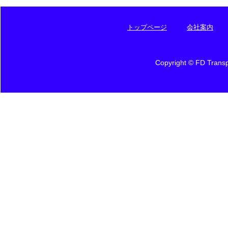
トップページ
会社案内
Copyright © FD Transpo