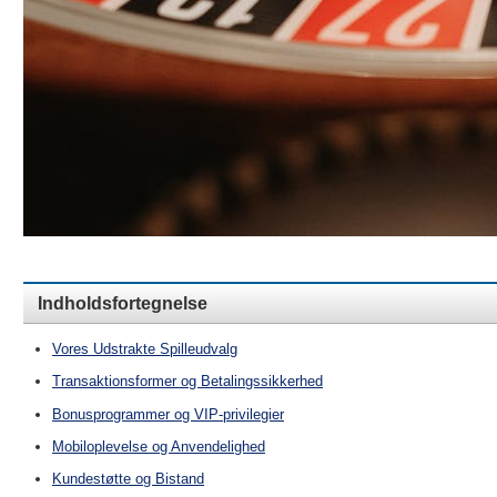
Indholdsfortegnelse
Vores Udstrakte Spilleudvalg
Transaktionsformer og Betalingssikkerhed
Bonusprogrammer og VIP-privilegier
Mobiloplevelse og Anvendelighed
Kundestøtte og Bistand