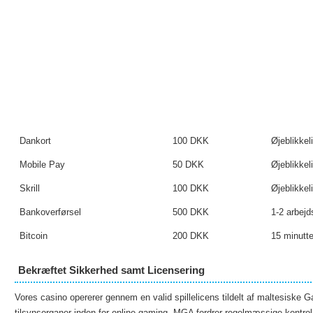
Dankort
100 DKK
Øjeblikkel
Mobile Pay
50 DKK
Øjeblikkel
Skrill
100 DKK
Øjeblikkel
Bankoverførsel
500 DKK
1-2 arbej
Bitcoin
200 DKK
15 minutte
Bekræftet Sikkerhed samt Licensering
Vores casino opererer gennem en valid spillelicens tildelt af maltesiske
tilsynsorganer inden for online gaming. MGA fordrer regelmæssige kontroll