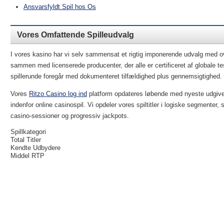
Ansvarsfyldt Spil hos Os
Vores Omfattende Spilleudvalg
I vores kasino har vi selv sammensat et rigtig imponerende udvalg med ov
sammen med licenserede producenter, der alle er certificeret af globale te
spillerunde foregår med dokumenteret tilfældighed plus gennemsigtighed.
Vores
Ritzo Casino log ind
platform opdateres løbende med nyeste udgivelse
indenfor online casinospil. Vi opdeler vores spiltitler i logiske segmenter,
casino-sessioner og progressiv jackpots.
Spillkategori
Total Titler
Kendte Udbydere
Middel RTP