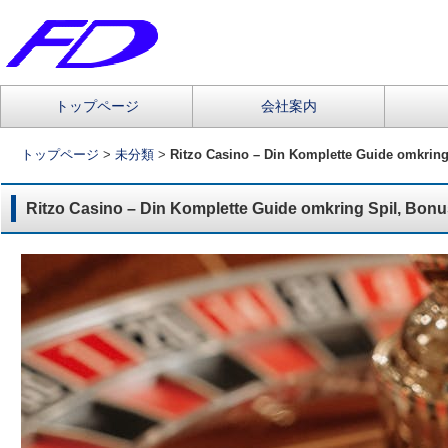
コ
トップページ
会社案内
メインメニュー
ン
テ
トップページ
>
未分類
>
Ritzo Casino – Din Komplette Guide omkring
ン
ツ
Ritzo Casino – Din Komplette Guide omkring Spil, Bon
へ
移
動