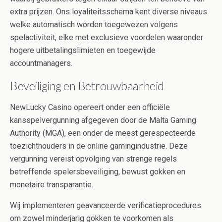
extra prijzen. Ons loyaliteitsschema kent diverse niveaus
welke automatisch worden toegewezen volgens
spelactiviteit, elke met exclusieve voordelen waaronder
hogere uitbetalingslimieten en toegewijde
accountmanagers.
Beveiliging en Betrouwbaarheid
NewLucky Casino opereert onder een officiële
kansspelvergunning afgegeven door de Malta Gaming
Authority (MGA), een onder de meest gerespecteerde
toezichthouders in de online gamingindustrie. Deze
vergunning vereist opvolging van strenge regels
betreffende spelersbeveiliging, bewust gokken en
monetaire transparantie.
Wij implementeren geavanceerde verificatieprocedures
om zowel minderjarig gokken te voorkomen als