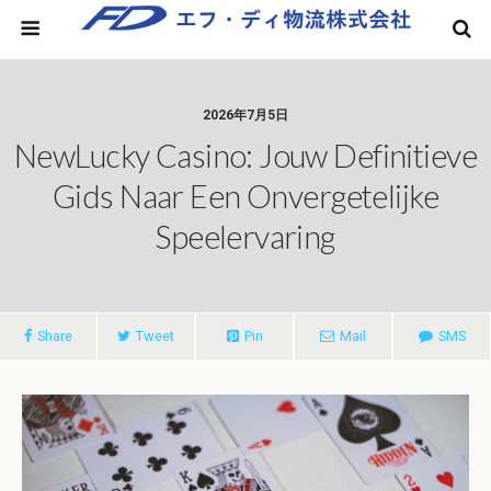
2026年7月5日
NewLucky Casino: Jouw Definitieve
Gids Naar Een Onvergetelijke
Speelervaring
Share
Tweet
Pin
Mail
SMS