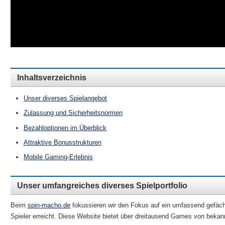
Inhaltsverzeichnis
Unser diverses Spielangebot
Zulassung und Sicherheitsnormen
Bezahloptionen im Überblick
Attraktive Bonusstrukturen
Mobile Gaming-Erlebnis
Unser umfangreiches diverses Spielportfolio
Beim
spin-macho.de
fokussieren wir den Fokus auf ein umfassend gefäch
Spieler erreicht. Diese Website bietet über dreitausend Games von bekan