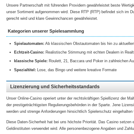
Unsere Partnerschaft mit führenden Providern gewährleistet beste Wertigke
unser Sortiment aufgenommen wird. Diese RTP (RTP) befindet sich im D
gerecht wird und klare Gewinnchancen gewährleistet.
Kategorien unserer Spielesammlung
Spielautomaten:
Ab klassischen Obstautomaten bis hin zu aktuellen
Echtzeit-Casino:
Realistische Stimmung mit echten Dealern in Real
klassische Spiele:
Roulett, 21, Baccara und Poker in zahlreichen A
Spezialtitel:
Lose, das Bingo und weitere kreative Formate
Lizenzierung und Sicherheitsstandards
Unser Online-Casino operiert unter der rechtskräftigen Spiellizenz der M
der prestigeträchtigsten Regulierungsbehörden in der Sparte. Jene Lizensi
werden und strenge Anforderungen hinsichtlich Spielerschutz eingehalten
Diese Daten-Sicherheit hat bei uns höchste Priorität. Das Casino setzen e
Geldinstituten verwendet wird. Alle personenbezogene Angaben und Za