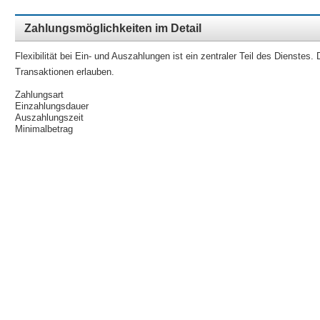
Zahlungsmöglichkeiten im Detail
Flexibilität bei Ein- und Auszahlungen ist ein zentraler Teil des Dienste
Transaktionen erlauben.
Zahlungsart
Einzahlungsdauer
Auszahlungszeit
Minimalbetrag