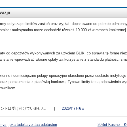
wizje
my dotyczące limitów zasileń oraz wypłat, dopasowane do potrzeb odmiennyc
natomiast maksymalna może dochodzić również 10 000 zł w ramach konkretnej 
płaty od depozytów wykonywanych za użyciem BLIK, co sprawia tę formę niez
 w stanie wprowadzać własne opłaty za korzystanie z standardu płatności sm
dzienne i comiesięczne pułapy operacyjne określone przez osobiste instytucj
ku oraz porozumienia z placówką bankową. Typowo limity te są odpowiednio w
kownikom.
ントは受け付けていません。
|
2026年7月6日
mys, joka todella voittaa odotusten
20Bet Kasino – 