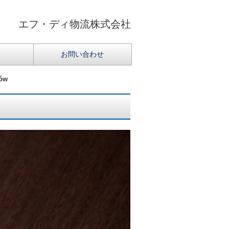
エフ・ディ物流株式会社
お問い合わせ
ków