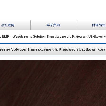
会社案内
事業案内
財務情報
e BLIK – Współczesne Solution Transakcyjne dla Krajowych Użytkowni
zesne Solution Transakcyjne dla Krajowych Użytkowników