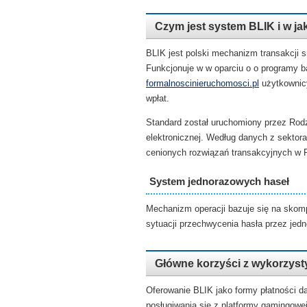
Czym jest system BLIK i w ja
BLIK jest polski mechanizm transakcji 
Funkcjonuje w w oparciu o o programy 
formalnoscinieruchomosci.pl
użytkownicy
wpłat.
Standard został uruchomiony przez Ro
elektronicznej. Według danych z sektora
cenionych rozwiązań transakcyjnych w 
System jednorazowych haseł
Mechanizm operacji bazuje się na skompl
sytuacji przechwycenia hasła przez jed
Główne korzyści z wykorzyst
Oferowanie BLIK jako formy płatności d
posługiwania się z platformy gamingowe