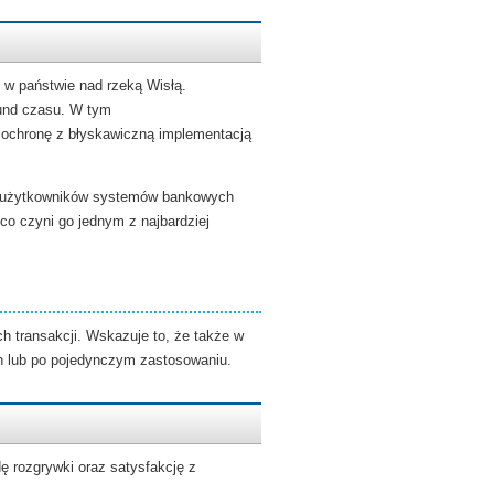
 w państwie nad rzeką Wisłą.
kund czasu. W tym
 ochronę z błyskawiczną implementacją
zy użytkowników systemów bankowych
co czyni go jednym z najbardziej
h transakcji. Wskazuje to, że także w
ch lub po pojedynczym zastosowaniu.
ę rozgrywki oraz satysfakcję z