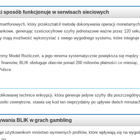
ki sposób funkcjonuje w serwisach sieciowych
smartfonowych, który przekształcił metodę dokonywania operacji monetarnych
bankowe, generując sześciocyfrowe szyfry jednorazowe ważne przez 120 se
 mają możliwość wykorzystać z owego wygodnego systemu, które integruje
dzimy Model Rozliczeń, a jego renoma systematycznie powiększa się międ
 finansów, BLIK obsługuje obecnie ponad 200 milionów płatności co miesiąc, 
Polsce.
ikowanej technice enkrypcji, która generuje jedyne szyfry dla poszczególnyc
nostki zewnętrzne, stawia się kod ten nieprzydatny po upływie dwóch minuta
ywania BLIK w grach gambling
aje użytkownikom mnóstwo wymiernych profitów, które wpływają się na wygod
j.p>