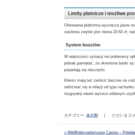
Limity płatnicze i możliwe pro
Oferowana platforma wyznacza jasne nor
zasilenia zwykle jest równa 20-50 zł, 
System kosztów
W większości sytuacji nie pobieramy o
jednak pamiętać, że określone banki są
pojawiają się nieczęsto.
Klienci mają też zwrócić bacznie na co
odróżniać się w relacji od typu rachun
rozgrywkę nawet wysoce oddanym użyt
カテゴリー:
未分類
|
ただいまコメ
«
WildRobin-pelisivusto Casino – Pelielä