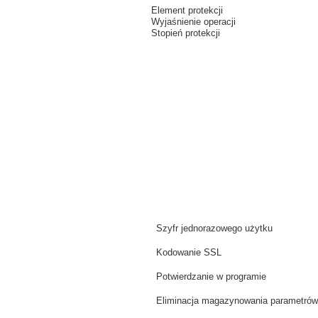
Element protekcji
Wyjaśnienie operacji
Stopień protekcji
Szyfr jednorazowego użytku
Kodowanie SSL
Potwierdzanie w programie
Eliminacja magazynowania parametrów