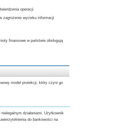
twierdzenia operacji
e zagrożenie wycieku informacji
ioty finansowe w państwie obsługują
wowy model protekcji, który czyni go
 nielegalnym działaniami. Użytkownik
uwierzytelnienia do bankowości na