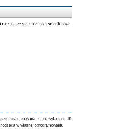
i nieznające się z techniką smartfonową
dzie jest oferowana, klient wybiera BLIK
adchodzącą w własnej oprogramowaniu