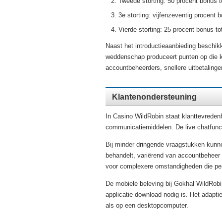
Tweede storting: 50 procent bonus to
3e storting: vijfenzeventig procent 
Vierde storting: 25 procent bonus 
Naast het introductieaanbieding beschi
weddenschap produceert punten op die k
accountbeheerders, snellere uitbetalinge
Klantenondersteuning
In Casino WildRobin staat klanttevreden
communicatiemiddelen. De live chatfunct
Bij minder dringende vraagstukken kunne
behandelt, variërend van accountbeheer t
voor complexere omstandigheden die per
De mobiele beleving bij Gokhal WildRobi
applicatie download nodig is. Het adap
als op een desktopcomputer.