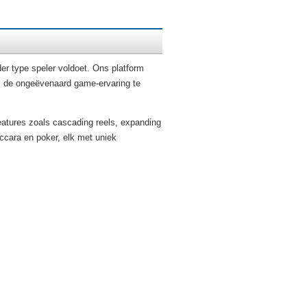
er type speler voldoet. Ons platform
 de ongeëvenaard game-ervaring te
features zoals cascading reels, expanding
accara en poker, elk met uniek