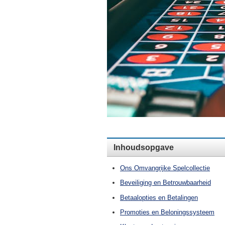
Inhoudsopgave
Ons Omvangrijke Spelcollectie
Beveiliging en Betrouwbaarheid
Betaalopties en Betalingen
Promoties en Beloningssysteem