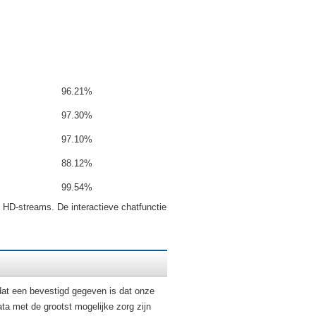
96.21%
97.30%
97.10%
88.12%
99.54%
e HD-streams. De interactieve chatfunctie
at een bevestigd gegeven is dat onze
data met de grootst mogelijke zorg zijn