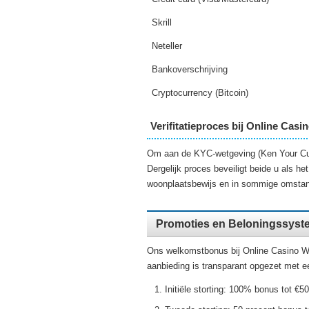
Skrill
Neteller
Bankoverschrijving
Cryptocurrency (Bitcoin)
Verifitatieproces bij Online Cas
Om aan de KYC-wetgeving (Ken Your Custo
Dergelijk proces beveiligt beide u als h
woonplaatsbewijs en in sommige omstan
Promoties en Beloningssyst
Ons welkomstbonus bij Online Casino Wil
aanbieding is transparant opgezet met e
Initiële storting: 100% bonus tot €5