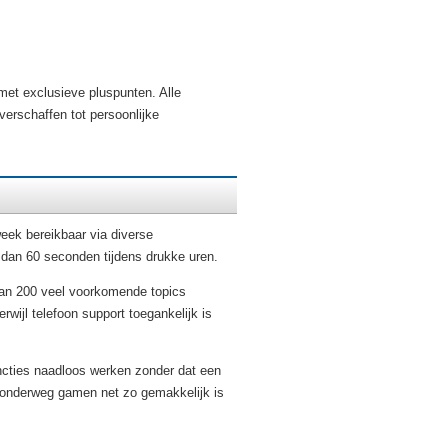
et exclusieve pluspunten. Alle
erschaffen tot persoonlijke
eek bereikbaar via diverse
 dan 60 seconden tijdens drukke uren.
 dan 200 veel voorkomende topics
wijl telefoon support toegankelijk is
uncties naadloos werken zonder dat een
r onderweg gamen net zo gemakkelijk is