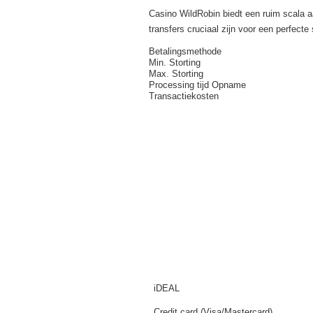
Casino WildRobin biedt een ruim scala a
transfers cruciaal zijn voor een perfecte 
Betalingsmethode
Min. Storting
Max. Storting
Processing tijd Opname
Transactiekosten
iDEAL
Credit card (Visa/Mastercard)