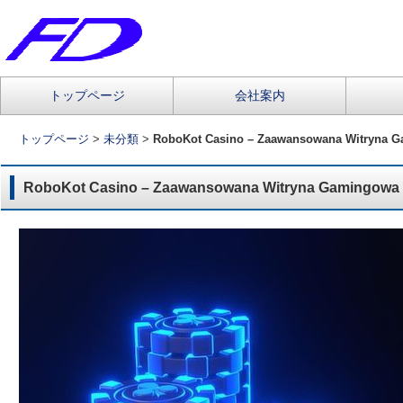
コ
トップページ
会社案内
メインメニュー
ン
テ
トップページ
>
未分類
>
RoboKot Casino – Zaawansowana Witryna G
ン
ツ
RoboKot Casino – Zaawansowana Witryna Gamingowa Ś
へ
移
動