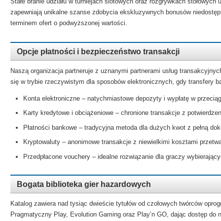
Stałe branie udziału w turniejach slotowych oraz rozgrywkach stołowyc
zapewniają unikalne szanse zdobycia ekskluzywnych bonusów niedostępn
terminem ofert o podwyższonej wartości.
Opcje płatności i bezpieczeństwo transakcji
Naszą organizacja partneruje z uznanymi partnerami usług transakcyjnych
się w trybie rzeczywistym dla sposobów elektronicznych, gdy transfery
Konta elektroniczne – natychmiastowe depozyty i wypłatę w przecią
Karty kredytowe i obciążeniowe – chronione transakcje z potwierdz
Płatności bankowe – tradycyjna metoda dla dużych kwot z pełną do
Kryptowaluty – anonimowe transakcje z niewielkimi kosztami przetw
Przedpłacone vouchery – idealne rozwiązanie dla graczy wybierający
Bogata biblioteka gier hazardowych
Katalog zawiera nad tysiąc dwieście tytułów od czołowych twórców opro
Pragmatyczny Play, Evolution Gaming oraz Play’n GO, dając dostęp do 