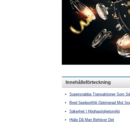
Innehållsförteckning
Supersnabba Transaktioner Som Sä
Bred Spelportfölj Optimerad Mot Sn
Säkerhet I Höghastighetsmiljö
Hjälp Då Man Behöver Det