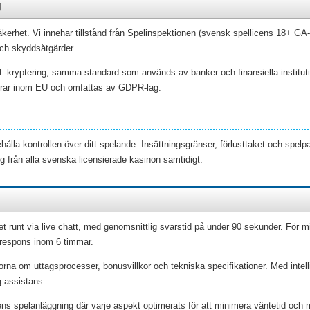
g
rhet. Vi innehar tillstånd från Spelinspektionen (svensk spellicens 18+ GA-reg
och skyddsåtgärder.
SL-kryptering, samma standard som används av banker och finansiella institut
rvrar inom EU och omfattas av GDPR-lag.
hålla kontrollen över ditt spelande. Insättningsgränser, förlusttaket och spelpau
från alla svenska licensierade kasinon samtidigt.
net runt via live chatt, med genomsnittlig svarstid på under 90 sekunder. För
 respons inom 6 timmar.
rna om uttagsprocesser, bonusvillkor och tekniska specifikationer. Med intell
g assistans.
ns spelanläggning där varje aspekt optimerats för att minimera väntetid och m