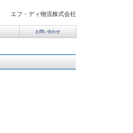
エフ・ディ物流株式会社
お問い合わせ