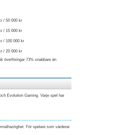
r / 50 000 kr
r / 15 000 kr
r / 100 000 kr
r / 20 000 kr
ik överföringar 73% snabbare än
 och Evolution Gaming. Varje spel har
ormalhastighet. För spelare som värderar