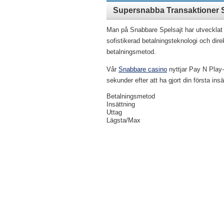
Supersnabba Transaktioner 
Man på Snabbare Spelsajt har utvecklat 
sofistikerad betalningsteknologi och dir
betalningsmetod.
Vår
Snabbare casino
nyttjar Pay N Play-
sekunder efter att ha gjort din första i
Betalningsmetod
Insättning
Uttag
Lägsta/Max