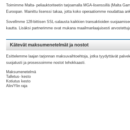
Toimimme Malta- peliauktoriteetin tarjoamalla MGA-lisenssillä (Malta Gam
Euroopan. Mainittu lisenssi takaa, jotta koko operaatiomme noudattaa anka
Sovellmme 128-bittisen SSL-salausta kaikkien transaktioiden suojaamise
kautta. Lisäksi partnerimme ovat mukana maailmanlaajuisesti arvostettuja j
Kätevät maksumenetelmät ja nostot
Esittelemme laajan tarjonnan maksuvaihtoehtoja, jotka tyydyttävät palvele
suojatusti ja prosessoimme nostot tehokkaasti.
Maksumenetelmä
Talletus- kesto
Kotiutus kesto
Alin/Ylin raja