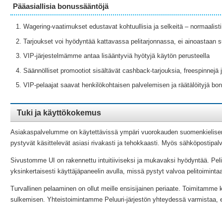
Pääasiallisia bonussääntöjä
Wagering-vaatimukset edustavat kohtuullisia ja selkeitä – normaali
Tarjoukset voi hyödyntää kattavassa pelitarjonnassa, ei ainoastaan s
VIP-järjestelmämme antaa lisääntyviä hyötyjä käytön perusteella
Säännölliset promootiot sisältävät cashback-tarjouksia, freespinnejä 
VIP-pelaajat saavat henkilökohtaisen palvelemisen ja räätälöityjä bo
Tuki ja käyttökokemus
Asiakaspalvelumme on käytettävissä ympäri vuorokauden suomenkielisen 
pystyvät käsittelevät asiasi rivakasti ja tehokkaasti. Myös sähköpostipa
Sivustomme UI on rakennettu intuitiiviseksi ja mukavaksi hyödyntää. Pelit l
yksinkertaisesti käyttäjäpaneelin avulla, missä pystyt valvoa pelitoimintaas
Turvallinen pelaaminen on ollut meille ensisijainen periaate. Toimitamme kat
sulkemisen. Yhteistoimintamme Peluuri-järjestön yhteydessä varmistaa, et