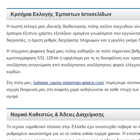
Κριτήρια Εκλογής Έμπιστων Ιστοσελίδων
Η σωστή εκλογή μιας ιδανικής διαδικτυακής πύλης καζίνο παιχνιδιών εί
έμπειροι έξυπνοι χρήστες εξετάζουν ορισμένα γνωρίσματα που εγγυώνται
διεργασίες, η άμεση ρυθμός διαχείρισης πληρωμών και η μεγάλη γκάμα 
Η σύγχρονη ψηφιακή δομή μιας πύλης καθορίζει σε πολύ σημαντικό βαθμ
κρυπτογράφηση SSL 128-bit ή υψηλότερη για τη τη διασφάλιση των προ
ανεξάρτητη αναγνώριση από ανεξάρτητους ανεξάρτητους φορείς ελέγχου 
κερδών.
Στη πύλη μας,
turbowiz casino sloterman-greece.com/
παρέχουμε ολιστικ
ισχυρή δέσμευσή μας στη ασφαλή χαρά εκδηλώνεται σε κάθε πτυχή των 
αγορά.
Νομικό Καθεστώς & Άδειες Διαχείρισης
Το ισχύον νομοθετικό πλαίσιο στην Ελλάδα έχει αναπτυχθεί σοβαρά τα
ρυθμισμένο οικοσύστημα για τα τα online online τυχερά games. Η εποπ