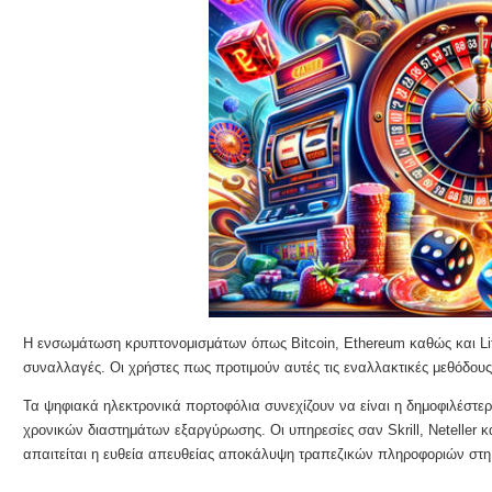
Η ενσωμάτωση κρυπτονομισμάτων όπως Bitcoin, Ethereum καθώς και Lit
συναλλαγές. Οι χρήστες πως προτιμούν αυτές τις εναλλακτικές μεθόδο
Τα ψηφιακά ηλεκτρονικά πορτοφόλια συνεχίζουν να είναι η δημοφιλέστε
χρονικών διαστημάτων εξαργύρωσης. Οι υπηρεσίες σαν Skrill, Neteller
απαιτείται η ευθεία απευθείας αποκάλυψη τραπεζικών πληροφοριών στ