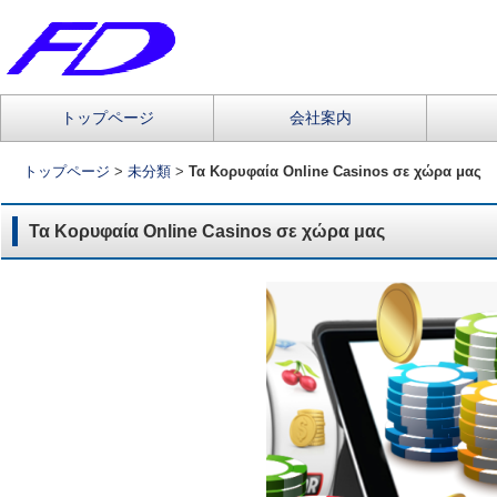
コ
トップページ
会社案内
メインメニュー
ン
テ
トップページ
>
未分類
>
Τα Κορυφαία Online Casinos σε χώρα μας
ン
ツ
Τα Κορυφαία Online Casinos σε χώρα μας
へ
移
動