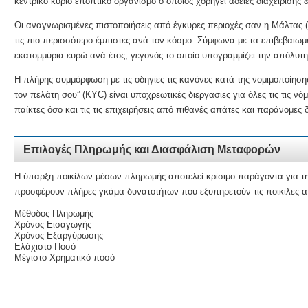
κεντρικό κύριο εποπτικό οργανισμό ο οποίος χορηγεί άδειες διαχείριση
Οι αναγνωρισμένες πιστοποιήσεις από έγκυρες περιοχές σαν η Μάλτας 
τις πιο περισσότερο έμπιστες ανά τον κόσμο. Σύμφωνα με τα επιβεβαιω
εκατομμύρια ευρώ ανά έτος, γεγονός το οποίο υπογραμμίζει την απόλυτ
Η πλήρης συμμόρφωση με τις οδηγίες τις κανόνες κατά της νομιμοποίηση
τον πελάτη σου” (KYC) είναι υποχρεωτικές διεργασίες για όλες τις τις νό
παίκτες όσο και τις τις επιχειρήσεις από πιθανές απάτες και παράνομες 
Επιλογές Πληρωμής και Διασφάλιση Μεταφορών
Η ύπαρξη ποικίλων μέσων πληρωμής αποτελεί κρίσιμο παράγοντα για τη
προσφέρουν πλήρες γκάμα δυνατοτήτων που εξυπηρετούν τις ποικίλες α
Μέθοδος Πληρωμής
Χρόνος Εισαγωγής
Χρόνος Εξαργύρωσης
Ελάχιστο Ποσό
Μέγιστο Χρηματικό ποσό