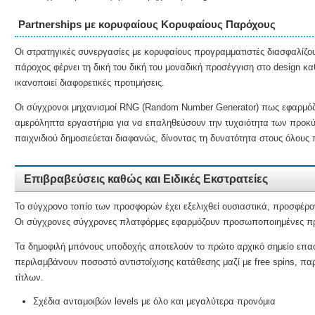
Partnerships με κορυφαίους Κορυφαίους Παρόχους
Οι στρατηγικές συνεργασίες με κορυφαίους προγραμματιστές διασφαλίζου
πάροχος φέρνει τη δική του δική του μοναδική προσέγγιση στο design κ
ικανοποιεί διαφορετικές προτιμήσεις.
Οι σύγχρονοι μηχανισμοί RNG (Random Number Generator) πως εφαρμόζο
αμερόληπτα εργαστήρια για να επαληθεύσουν την τυχαιότητα των προκ
παιχνιδιού δημοσιεύεται διαφανώς, δίνοντας τη δυνατότητα στους όλους
Επιβραβεύσεις καθώς και Ειδικές Εκστρατείες
Το σύγχρονο τοπίο των προσφορών έχει εξελιχθεί ουσιαστικά, προσφέρο
Οι σύγχρονες σύγχρονες πλατφόρμες εφαρμόζουν προσωποποιημένες προσ
Τα δημοφιλή μπόνους υποδοχής αποτελούν το πρώτο αρχικό σημείο επα
περιλαμβάνουν ποσοστό αντιστοίχισης κατάθεσης μαζί με free spins, πα
τίτλων.
Σχέδια ανταμοιβών levels με όλο και μεγαλύτερα προνόμια