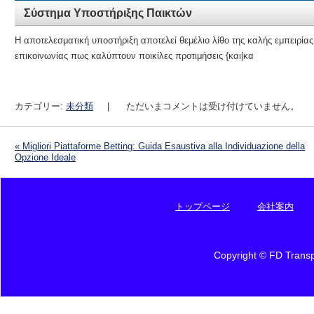
Σύστημα Υποστήριξης Παικτών
Η αποτελεσματική υποστήριξη αποτελεί θεμέλιο λίθο της καλής εμπειρία
επικοινωνίας πως καλύπτουν ποικίλες προτιμήσεις {και|κα
カテゴリー:
未分類
|
ただいまコメントは受け付けていません。
«
Migliori Piattaforme Betting: Guida Esaustiva alla Individuazione della
Opzione Ideale
投稿ナビゲーション
トップページ
会社案内
Copyright © FD Transpo