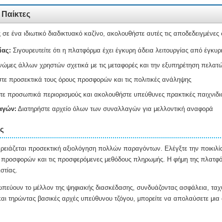
 Παίκτες
ς σε ένα ιδιωτικό διαδικτυακό καζίνο, ακολουθήστε αυτές τις αποδεδειγμένες
ίας:
Σιγουρευτείτε ότι η πλατφόρμα έχει έγκυρη άδεια λειτουργίας από έγκυρ
ώμες άλλων χρηστών σχετικά με τις μεταφορές και την εξυπηρέτηση πελατ
τε προσεκτικά τους όρους προσφορών και τις πολιτικές ανάληψης
τε προσωπικά περιορισμούς και ακολουθήστε υπεύθυνες πρακτικές παιχνιδι
αγών:
Διατηρήστε αρχείο όλων των συναλλαγών για μελλοντική αναφορά
ς
ειάζεται προσεκτική αξιολόγηση πολλών παραγόντων. Ελέγξτε την ποικιλία 
α προσφορών και τις προσφερόμενες μεθόδους πληρωμής. Η φήμη της πλατφό
στίας.
πεύουν το μέλλον της ψηφιακής διασκέδασης, συνδυάζοντας ασφάλεια, ταχύ
αι τηρώντας βασικές αρχές υπεύθυνου τζόγου, μπορείτε να απολαύσετε μια 