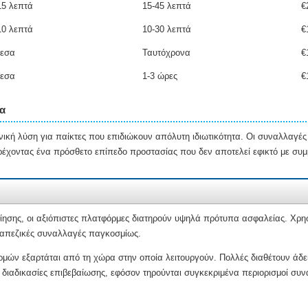
15 λεπτά
15-45 λεπτά
€
10 λεπτά
10-30 λεπτά
€
εσα
Ταυτόχρονα
€
εσα
1-3 ώρες
€
α
ική λύση για παίκτες που επιδιώκουν απόλυτη ιδιωτικότητα. Οι συναλλαγές
αρέχοντας ένα πρόσθετο επίπεδο προστασίας που δεν αποτελεί εφικτό με συ
ίησης, οι αξιόπιστες πλατφόρμες διατηρούν υψηλά πρότυπα ασφαλείας. Χρη
 τραπεζικές συναλλαγές παγκοσμίως.
μών εξαρτάται από τη χώρα στην οποία λειτουργούν. Πολλές διαθέτουν άδε
διαδικασίες επιβεβαίωσης, εφόσον τηρούνται συγκεκριμένα περιορισμοί συ