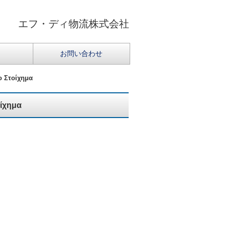
エフ・ディ物流株式会社
お問い合わせ
ο Στοίχημα
οίχημα