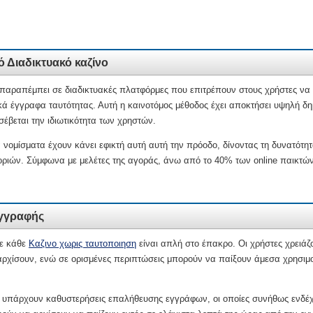
ό Διαδικτυακό καζίνο
 παραπέμπει σε διαδικτυακές πλατφόρμες που επιτρέπουν στους χρήστες να
 έγγραφα ταυτότητας. Αυτή η καινοτόμος μέθοδος έχει αποκτήσει υψηλή δημο
σέβεται την ιδιωτικότητα των χρηστών.
ά νομίσματα έχουν κάνει εφικτή αυτή αυτή την πρόοδο, δίνοντας τη δυνατότ
ιών. Σύμφωνα με μελέτες της αγοράς, άνω από το 40% των online παικτώ
εγγραφής
σε κάθε
Καζινο χωρις ταυτοποιηση
είναι απλή στο έπακρο. Οι χρήστες χρειάζ
 αρχίσουν, ενώ σε ορισμένες περιπτώσεις μπορούν να παίξουν άμεσα χρησι
εν υπάρχουν καθυστερήσεις επαλήθευσης εγγράφων, οι οποίες συνήθως ενδέ