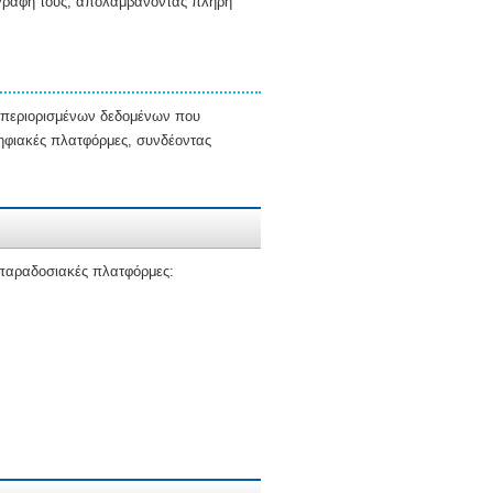
εγγραφή τους, απολαμβάνοντας πλήρη
 περιορισμένων δεδομένων που
ψηφιακές πλατφόρμες, συνδέοντας
 παραδοσιακές πλατφόρμες: