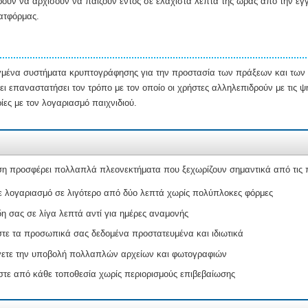
πορούν να αρχίσουν να παίζουν εντός σε ελάχιστα λεπτά της ώρας από την 
ατφόρμας.
γμένα συστήματα κρυπτογράφησης για την προστασία των πράξεων και των
ει επαναστατήσει τον τρόπο με τον οποίο οι χρήστες αλληλεπιδρούν με τις 
ίες με τον λογαριασμό παιχνιδιού.
ηση προσφέρει πολλαπλά πλεονεκτήματα που ξεχωρίζουν σημαντικά από τις
 λογαριασμό σε λιγότερο από δύο λεπτά χωρίς πολύπλοκες φόρμες
η σας σε λίγα λεπτά αντί για ημέρες αναμονής
τε τα προσωπικά σας δεδομένα προστατευμένα και ιδιωτικά
ετε την υποβολή πολλαπλών αρχείων και φωτογραφιών
στε από κάθε τοποθεσία χωρίς περιορισμούς επιβεβαίωσης