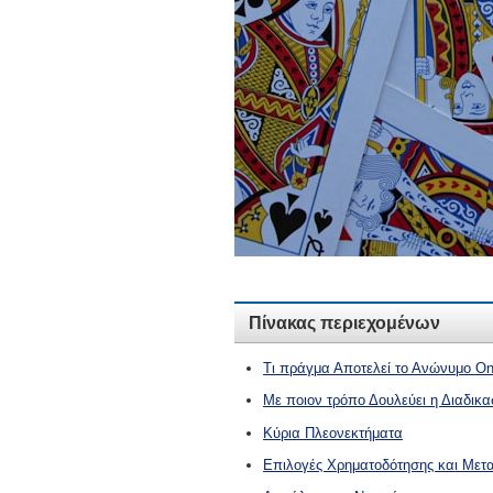
Πίνακας περιεχομένων
Τι πράγμα Αποτελεί το Ανώνυμο Onl
Με ποιον τρόπο Δουλεύει η Διαδικα
Κύρια Πλεονεκτήματα
Επιλογές Χρηματοδότησης και Μετ